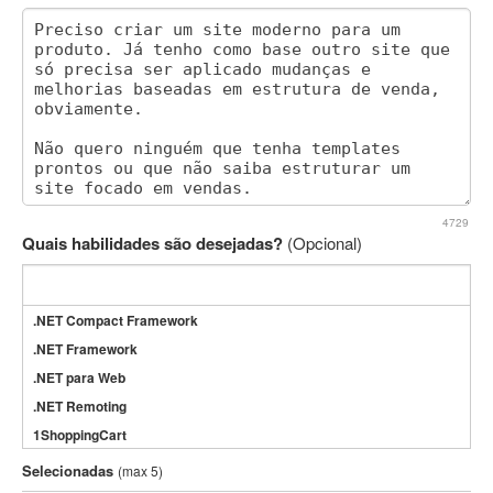
4729
Quais habilidades são desejadas?
(Opcional)
.NET Compact Framework
.NET Framework
.NET para Web
.NET Remoting
1ShoppingCart
3DS Max
Selecionadas
(max 5)
3GSM