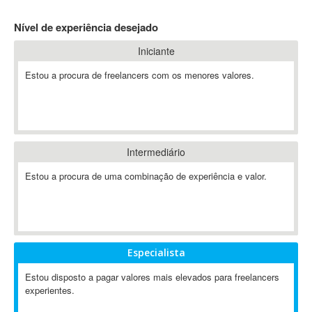
4D Dimension
Nível de experiência desejado
802.11
Iniciante
A&P
A-GPS
Estou a procura de freelancers com os menores valores.
A2Billing
AAUS Scientific Diver
Ab Initio
ABAP
Intermediário
Abaqus
Estou a procura de uma combinação de experiência e valor.
ABBYY FineReader
ABIS
AbleCommerce
Ableton
Especialista
Ableton Live
Ableton Push
Estou disposto a pagar valores mais elevados para freelancers
Abstract
experientes.
Abstract Window Toolkit (AWT)