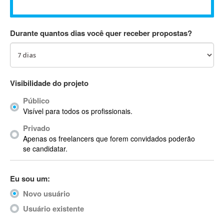
Absynth
AC Drives
Durante quantos dias você quer receber propostas?
AC3
ACARS
AccountMate
ACDSee
Visibilidade do projeto
ACID Pro
Público
ACPI
Visível para todos os profissionais.
Acrobat
Acrobat X
Privado
Apenas os freelancers que forem convidados poderão
Acronis
se candidatar.
ACT
Actian
Eu sou um:
Actimize
ActionScript
Novo usuário
ActionScript 3
Usuário existente
Active Directory