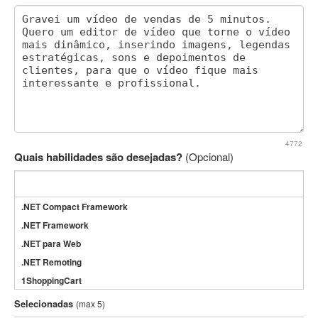
4772
Quais habilidades são desejadas?
(Opcional)
.NET Compact Framework
.NET Framework
.NET para Web
.NET Remoting
1ShoppingCart
3DS Max
Selecionadas
(max 5)
3GSM