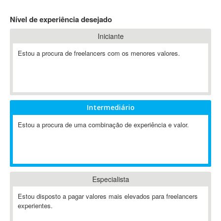
4D Dimension
Nível de experiência desejado
802.11
Iniciante
A&P
A-GPS
Estou a procura de freelancers com os menores valores.
A2Billing
AAUS Scientific Diver
Ab Initio
ABAP
Intermediário
Abaqus
Estou a procura de uma combinação de experiência e valor.
ABBYY FineReader
ABIS
AbleCommerce
Ableton
Especialista
Ableton Live
Ableton Push
Estou disposto a pagar valores mais elevados para freelancers
Abstract
experientes.
Abstract Window Toolkit (AWT)