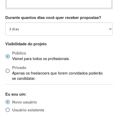
Absynth
AC Drives
Durante quantos dias você quer receber propostas?
AC3
ACARS
AccountMate
ACDSee
Visibilidade do projeto
ACID Pro
Público
ACPI
Visível para todos os profissionais.
Acrobat
Acrobat X
Privado
Apenas os freelancers que forem convidados poderão
Acronis
se candidatar.
ACT
Actian
Eu sou um:
Actimize
ActionScript
Novo usuário
ActionScript 3
Usuário existente
Active Directory