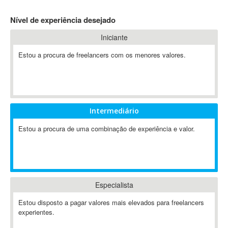
4D Dimension
Nível de experiência desejado
802.11
Iniciante
A&P
A-GPS
Estou a procura de freelancers com os menores valores.
A2Billing
AAUS Scientific Diver
Ab Initio
ABAP
Intermediário
Abaqus
Estou a procura de uma combinação de experiência e valor.
ABBYY FineReader
ABIS
AbleCommerce
Ableton
Especialista
Ableton Live
Ableton Push
Estou disposto a pagar valores mais elevados para freelancers
Abstract
experientes.
Abstract Window Toolkit (AWT)