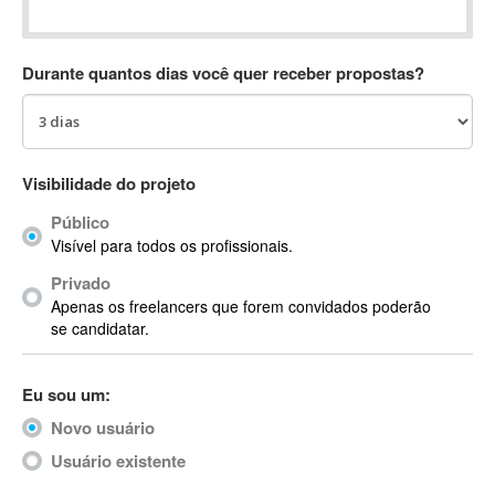
Absynth
AC Drives
Durante quantos dias você quer receber propostas?
AC3
ACARS
AccountMate
ACDSee
Visibilidade do projeto
ACID Pro
Público
ACPI
Visível para todos os profissionais.
Acrobat
Acrobat X
Privado
Apenas os freelancers que forem convidados poderão
Acronis
se candidatar.
ACT
Actian
Eu sou um:
Actimize
ActionScript
Novo usuário
ActionScript 3
Usuário existente
Active Directory