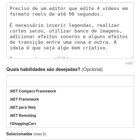
4582
Quais habilidades são desejadas?
(Opcional)
.NET Compact Framework
.NET Framework
.NET para Web
.NET Remoting
1ShoppingCart
3DS Max
Selecionadas
(max 5)
3GSM