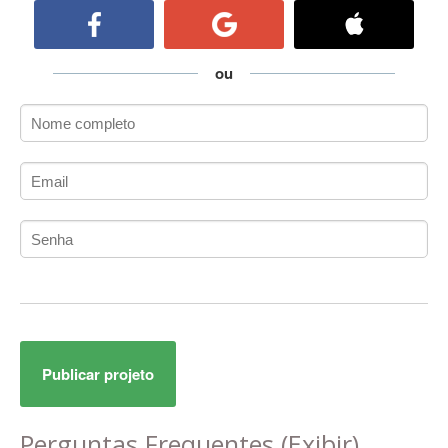
ActiveCollab
ActiveX
ActiveX Data Objects (ADO)
ou
Ada
Adianti Framework
ADK
Administração
Administração Acadêmica
Administração de Artistas e Repertórios
Administração de Banco de Dados
Administração de Redes
Administração PostgreSQL
Administrador de Sistemas
ADO.NET
Publicar projeto
ADO.NET Entity Framework
Adobe After Effects
Adobe AIR
Perguntas Frequentes
(Exibir)