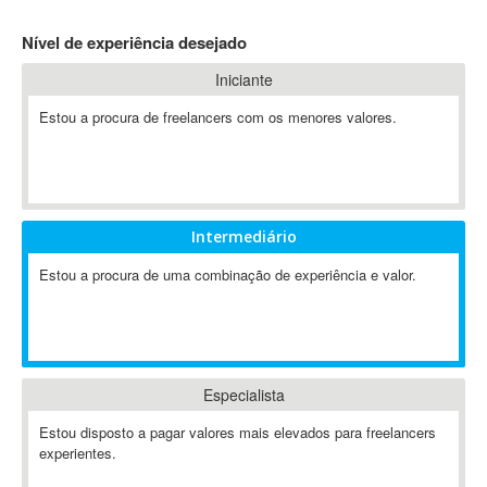
4D Dimension
Nível de experiência desejado
802.11
Iniciante
A&P
A-GPS
Estou a procura de freelancers com os menores valores.
A2Billing
AAUS Scientific Diver
Ab Initio
ABAP
Intermediário
Abaqus
Estou a procura de uma combinação de experiência e valor.
ABBYY FineReader
ABIS
AbleCommerce
Ableton
Especialista
Ableton Live
Ableton Push
Estou disposto a pagar valores mais elevados para freelancers
Abstract
experientes.
Abstract Window Toolkit (AWT)