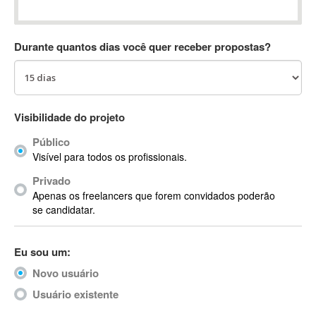
Absynth
AC Drives
Durante quantos dias você quer receber propostas?
AC3
ACARS
AccountMate
ACDSee
Visibilidade do projeto
ACID Pro
Público
ACPI
Visível para todos os profissionais.
Acrobat
Acrobat X
Privado
Apenas os freelancers que forem convidados poderão
Acronis
se candidatar.
ACT
Actian
Eu sou um:
Actimize
ActionScript
Novo usuário
ActionScript 3
Usuário existente
Active Directory