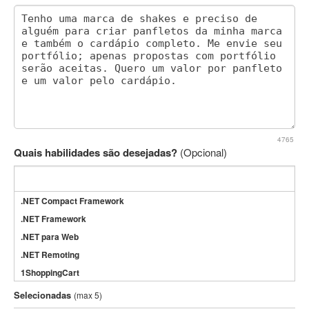
4765
Quais habilidades são desejadas?
(Opcional)
.NET Compact Framework
.NET Framework
.NET para Web
.NET Remoting
1ShoppingCart
3DS Max
Selecionadas
(max 5)
3GSM