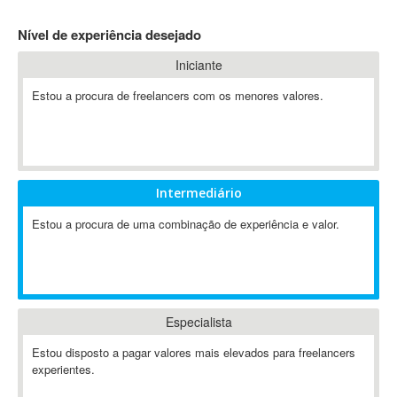
4D Dimension
Nível de experiência desejado
802.11
Iniciante
A&P
A-GPS
Estou a procura de freelancers com os menores valores.
A2Billing
AAUS Scientific Diver
Ab Initio
ABAP
Intermediário
Abaqus
Estou a procura de uma combinação de experiência e valor.
ABBYY FineReader
ABIS
AbleCommerce
Ableton
Especialista
Ableton Live
Ableton Push
Estou disposto a pagar valores mais elevados para freelancers
Abstract
experientes.
Abstract Window Toolkit (AWT)