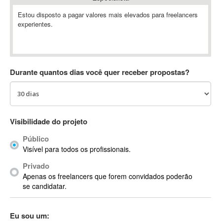
Absynth
Estou disposto a pagar valores mais elevados para freelancers
AC Drives
experientes.
AC3
ACARS
AccountMate
Durante quantos dias você quer receber propostas?
ACDSee
ACID Pro
ACPI
Acrobat
Visibilidade do projeto
Acrobat X
Acronis
Público
Visível para todos os profissionais.
ACT
Actian
Privado
Apenas os freelancers que forem convidados poderão
Actimize
se candidatar.
ActionScript
ActionScript 3
Eu sou um:
Active Directory