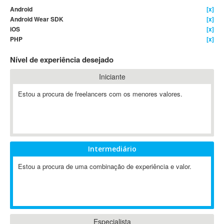
Android
[x]
4D Dimension
Android Wear SDK
[x]
802.11
iOS
[x]
A&P
PHP
[x]
A-GPS
Nível de experiência desejado
A2Billing
Iniciante
AAUS Scientific Diver
Ab Initio
Estou a procura de freelancers com os menores valores.
ABAP
Abaqus
ABBYY FineReader
ABIS
Intermediário
AbleCommerce
Estou a procura de uma combinação de experiência e valor.
Ableton
Ableton Live
Ableton Push
Abstract
Abstract Window Toolkit (AWT)
Especialista