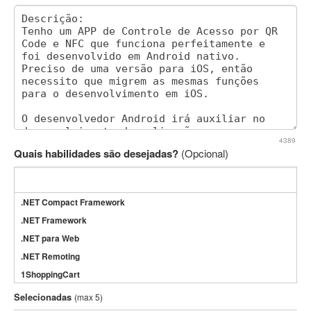
4389
Quais habilidades são desejadas?
(Opcional)
.NET Compact Framework
.NET Framework
.NET para Web
.NET Remoting
1ShoppingCart
3DS Max
Selecionadas
(max 5)
3GSM