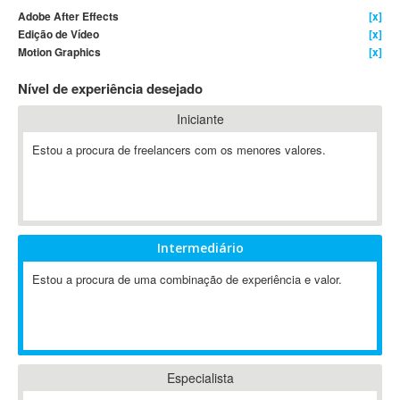
Adobe After Effects
[x]
4D Dimension
Edição de Vídeo
[x]
802.11
Motion Graphics
[x]
A&P
Nível de experiência desejado
A-GPS
A2Billing
Iniciante
AAUS Scientific Diver
Estou a procura de freelancers com os menores valores.
Ab Initio
ABAP
Abaqus
ABBYY FineReader
Intermediário
ABIS
AbleCommerce
Estou a procura de uma combinação de experiência e valor.
Ableton
Ableton Live
Ableton Push
Abstract
Especialista
Abstract Window Toolkit (AWT)