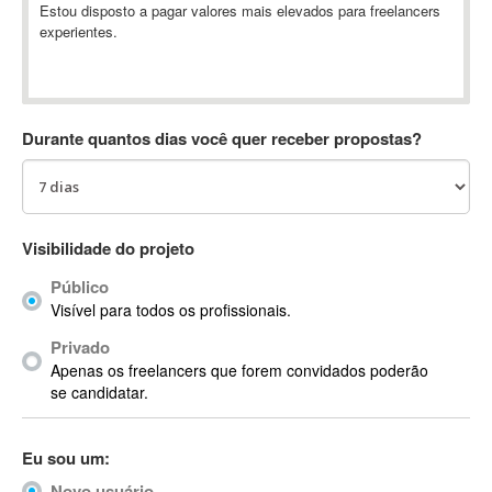
Estou disposto a pagar valores mais elevados para freelancers
Absynth
experientes.
AC Drives
AC3
ACARS
AccountMate
Durante quantos dias você quer receber propostas?
ACDSee
ACID Pro
ACPI
Visibilidade do projeto
Acrobat
Acrobat X
Público
Acronis
Visível para todos os profissionais.
ACT
Privado
Actian
Apenas os freelancers que forem convidados poderão
se candidatar.
Actimize
ActionScript
ActionScript 3
Eu sou um:
Active Directory
Novo usuário