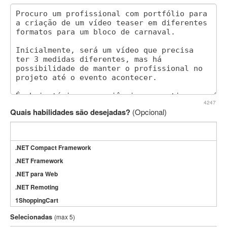
4247
Quais habilidades são desejadas?
(Opcional)
.NET Compact Framework
.NET Framework
.NET para Web
.NET Remoting
1ShoppingCart
3DS Max
Selecionadas
(max 5)
3GSM