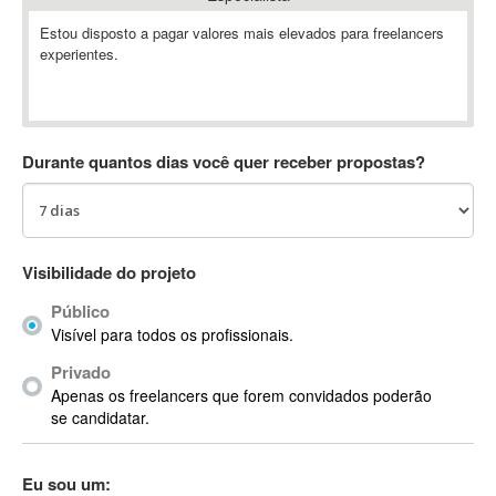
Absynth
Estou disposto a pagar valores mais elevados para freelancers
AC Drives
experientes.
AC3
ACARS
AccountMate
Durante quantos dias você quer receber propostas?
ACDSee
ACID Pro
ACPI
Acrobat
Visibilidade do projeto
Acrobat X
Acronis
Público
Visível para todos os profissionais.
ACT
Actian
Privado
Apenas os freelancers que forem convidados poderão
Actimize
se candidatar.
ActionScript
ActionScript 3
Eu sou um:
Active Directory