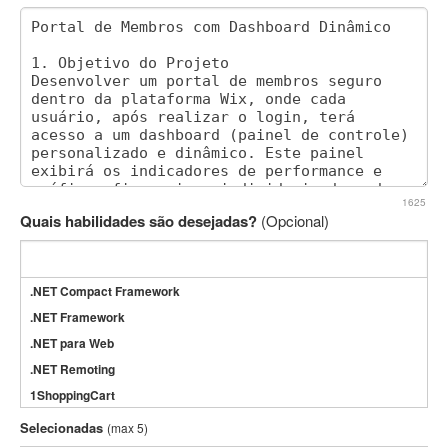
1625
Quais habilidades são desejadas?
(Opcional)
.NET Compact Framework
.NET Framework
.NET para Web
.NET Remoting
1ShoppingCart
3DS Max
Selecionadas
(max 5)
3GSM