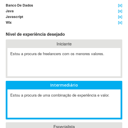
Banco De Dados
[x]
4D Dimension
Java
[x]
802.11
Javascript
[x]
A&P
Wix
[x]
A-GPS
Nível de experiência desejado
A2Billing
Iniciante
AAUS Scientific Diver
Ab Initio
Estou a procura de freelancers com os menores valores.
ABAP
Abaqus
ABBYY FineReader
ABIS
Intermediário
AbleCommerce
Estou a procura de uma combinação de experiência e valor.
Ableton
Ableton Live
Ableton Push
Abstract
Abstract Window Toolkit (AWT)
Especialista