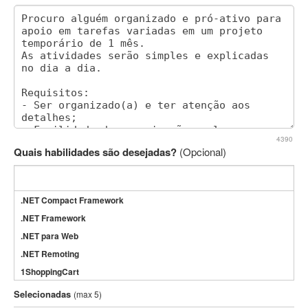
4390
Quais habilidades são desejadas?
(Opcional)
.NET Compact Framework
.NET Framework
.NET para Web
.NET Remoting
1ShoppingCart
3DS Max
Selecionadas
(max 5)
3GSM