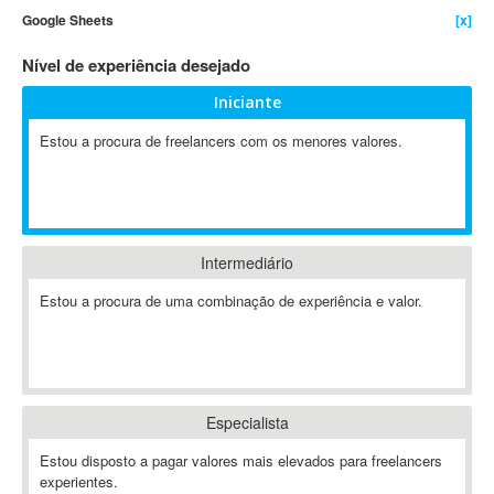
Google Sheets
[x]
4D Dimension
802.11
Nível de experiência desejado
A&P
Iniciante
A-GPS
Estou a procura de freelancers com os menores valores.
A2Billing
AAUS Scientific Diver
Ab Initio
ABAP
Abaqus
Intermediário
ABBYY FineReader
Estou a procura de uma combinação de experiência e valor.
ABIS
AbleCommerce
Ableton
Ableton Live
Especialista
Ableton Push
Abstract
Estou disposto a pagar valores mais elevados para freelancers
experientes.
Abstract Window Toolkit (AWT)