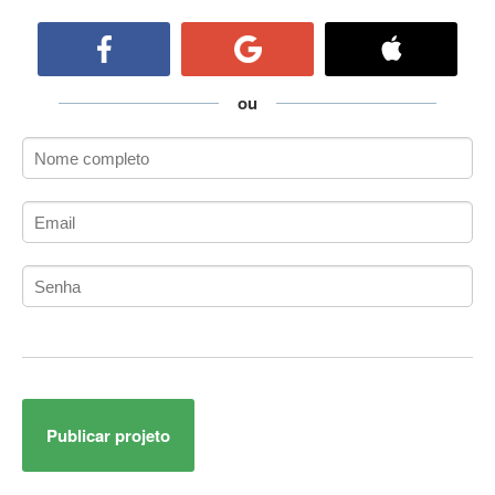
ActiveCollab
ActiveX
ActiveX Data Objects (ADO)
Ada
ou
Adianti Framework
ADK
Administração
Administração Acadêmica
Administração de Artistas e Repertórios
Administração de Banco de Dados
Administração de Redes
Administração PostgreSQL
Administrador de Sistemas
ADO.NET
ADO.NET Entity Framework
Publicar projeto
Adobe After Effects
Adobe AIR