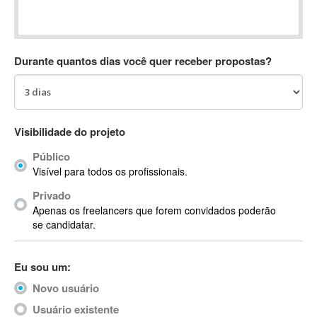
Absynth
AC Drives
AC3
Durante quantos dias você quer receber propostas?
ACARS
AccountMate
ACDSee
ACID Pro
Visibilidade do projeto
ACPI
Público
Acrobat
Visível para todos os profissionais.
Acrobat X
Privado
Acronis
Apenas os freelancers que forem convidados poderão
ACT
se candidatar.
Actian
Actimize
Eu sou um:
ActionScript
Novo usuário
ActionScript 3
Active Directory
Usuário existente