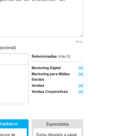
4818
pcional)
Selecionadas
(max 5)
Marketing Digital
[x]
Marketing para Mídias
[x]
Sociais
Vendas
[x]
Vendas Corporativas
[x]
mediário
Especialista
rocura de
Estou disposto a pagar