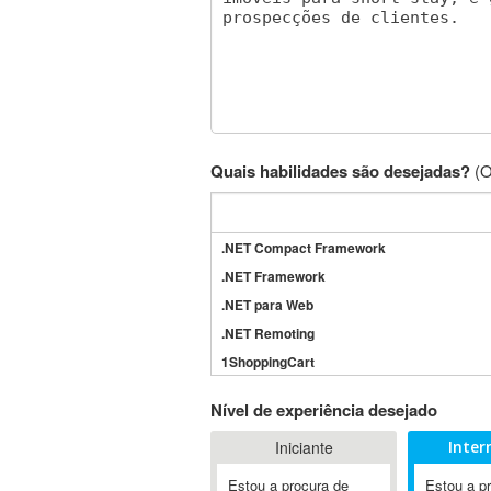
Quais habilidades são desejadas?
(O
.NET Compact Framework
.NET Framework
.NET para Web
.NET Remoting
1ShoppingCart
3DS Max
Nível de experiência desejado
3GSM
Iniciante
Inter
4D Dimension
802.11
Estou a procura de
Estou a p