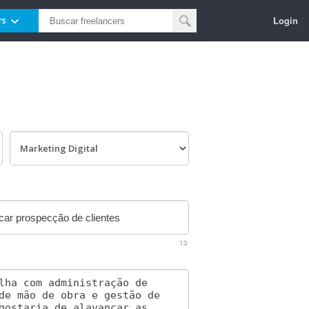
Login
rs
13