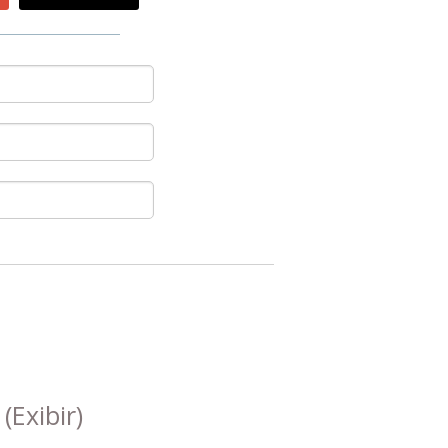
s
(Exibir)