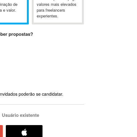
inação de
valores mais elevados
a e valor.
para freelancers
experientes.
eber propostas?
nvidados poderão se candidatar.
Usuário existente