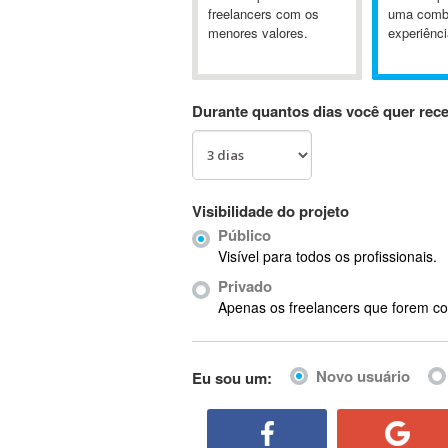
A&P
freelancers com os
uma comb
menores valores.
experiênci
A-GPS
A2Billing
AAUS Scientific Diver
Durante quantos dias você quer rec
Ab Initio
ABAP
Abaqus
ABBYY FineReader
Visibilidade do projeto
ABIS
Público
AbleCommerce
Visível para todos os profissionais.
Ableton
Privado
Ableton Live
Apenas os freelancers que forem co
Ableton Push
Abstract
Novo usuário
Eu sou um:
Abstract Window Toolkit (AWT)
Absynth
AC Drives