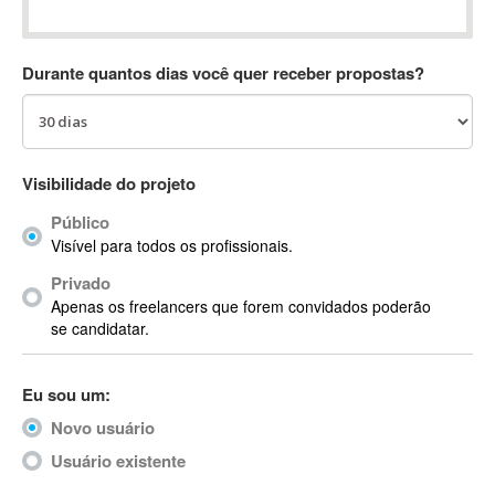
Absynth
AC Drives
Durante quantos dias você quer receber propostas?
AC3
ACARS
AccountMate
ACDSee
Visibilidade do projeto
ACID Pro
Público
ACPI
Visível para todos os profissionais.
Acrobat
Acrobat X
Privado
Apenas os freelancers que forem convidados poderão
Acronis
se candidatar.
ACT
Actian
Eu sou um:
Actimize
ActionScript
Novo usuário
ActionScript 3
Usuário existente
Active Directory