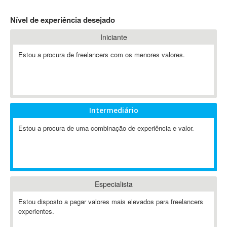
4D Dimension
Nível de experiência desejado
802.11
Iniciante
A&P
A-GPS
Estou a procura de freelancers com os menores valores.
A2Billing
AAUS Scientific Diver
Ab Initio
ABAP
Intermediário
Abaqus
Estou a procura de uma combinação de experiência e valor.
ABBYY FineReader
ABIS
AbleCommerce
Ableton
Especialista
Ableton Live
Ableton Push
Estou disposto a pagar valores mais elevados para freelancers
Abstract
experientes.
Abstract Window Toolkit (AWT)