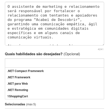
4241
Quais habilidades são desejadas?
(Opcional)
.NET Compact Framework
.NET Framework
.NET para Web
.NET Remoting
1ShoppingCart
3DS Max
Selecionadas
(max 5)
3GSM