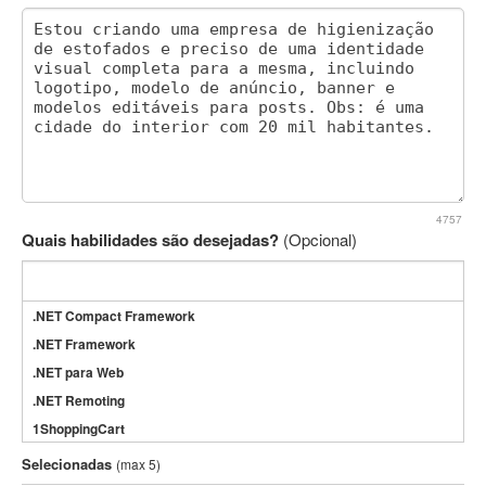
4757
Quais habilidades são desejadas?
(Opcional)
.NET Compact Framework
.NET Framework
.NET para Web
.NET Remoting
1ShoppingCart
3DS Max
Selecionadas
(max 5)
3GSM