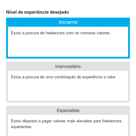
4D Dimension
Nível de experiência desejado
802.11
Iniciante
A&P
A-GPS
Estou a procura de freelancers com os menores valores.
A2Billing
AAUS Scientific Diver
Ab Initio
ABAP
Intermediário
Abaqus
Estou a procura de uma combinação de experiência e valor.
ABBYY FineReader
ABIS
AbleCommerce
Ableton
Especialista
Ableton Live
Ableton Push
Estou disposto a pagar valores mais elevados para freelancers
Abstract
experientes.
Abstract Window Toolkit (AWT)