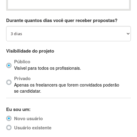
Absynth
AC Drives
Durante quantos dias você quer receber propostas?
AC3
ACARS
AccountMate
ACDSee
Visibilidade do projeto
ACID Pro
Público
ACPI
Visível para todos os profissionais.
Acrobat
Acrobat X
Privado
Apenas os freelancers que forem convidados poderão
Acronis
se candidatar.
ACT
Actian
Eu sou um:
Actimize
ActionScript
Novo usuário
ActionScript 3
Usuário existente
Active Directory