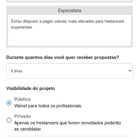
Absynth
Especialista
AC Drives
Estou disposto a pagar valores mais elevados para freelancers
AC3
experientes.
ACARS
AccountMate
ACDSee
ACID Pro
Durante quantos dias você quer receber propostas?
ACPI
Acrobat
Acrobat X
Acronis
Visibilidade do projeto
ACT
Público
Actian
Visível para todos os profissionais.
Actimize
Privado
ActionScript
Apenas os freelancers que forem convidados poderão
ActionScript 3
se candidatar.
Active Directory