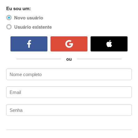
ActiveCollab
Eu sou um:
ActiveX
Novo usuário
ActiveX Data Objects (ADO)
Usuário existente
Ada
Adianti Framework
ADK
Administração
ou
Administração Acadêmica
Administração de Artistas e Repertórios
Administração de Banco de Dados
Administração de Redes
Administração PostgreSQL
Administrador de Sistemas
ADO.NET
ADO.NET Entity Framework
Adobe After Effects
Adobe AIR