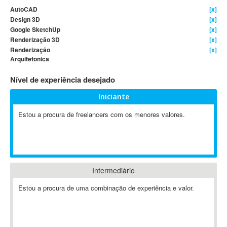
AutoCAD
[x]
4D Dimension
Design 3D
[x]
802.11
Google SketchUp
[x]
A&P
Renderização 3D
[x]
Renderização
[x]
A-GPS
Arquitetônica
A2Billing
Nível de experiência desejado
AAUS Scientific Diver
Ab Initio
Iniciante
ABAP
Estou a procura de freelancers com os menores valores.
Abaqus
ABBYY FineReader
ABIS
AbleCommerce
Intermediário
Ableton
Ableton Live
Estou a procura de uma combinação de experiência e valor.
Ableton Push
Abstract
Abstract Window Toolkit (AWT)