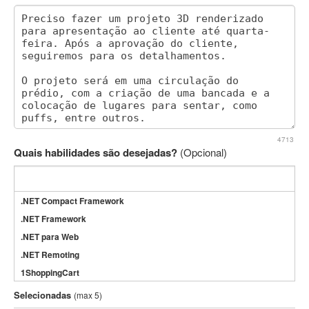
4713
Quais habilidades são desejadas?
(Opcional)
.NET Compact Framework
.NET Framework
.NET para Web
.NET Remoting
1ShoppingCart
3DS Max
Selecionadas
(max 5)
3GSM