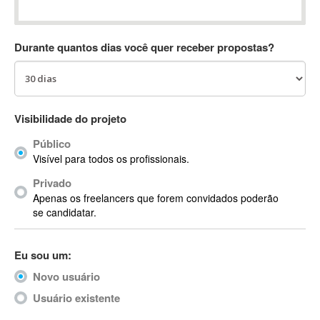
Absynth
AC Drives
Durante quantos dias você quer receber propostas?
AC3
ACARS
AccountMate
ACDSee
Visibilidade do projeto
ACID Pro
Público
ACPI
Visível para todos os profissionais.
Acrobat
Acrobat X
Privado
Apenas os freelancers que forem convidados poderão
Acronis
se candidatar.
ACT
Actian
Eu sou um:
Actimize
ActionScript
Novo usuário
ActionScript 3
Usuário existente
Active Directory