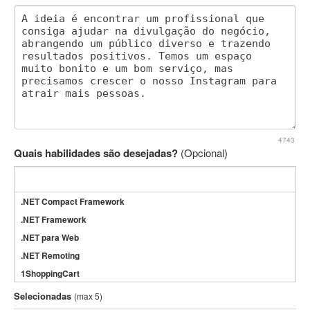
4743
Quais habilidades são desejadas?
(Opcional)
.NET Compact Framework
.NET Framework
.NET para Web
.NET Remoting
1ShoppingCart
3DS Max
Selecionadas
(max 5)
3GSM