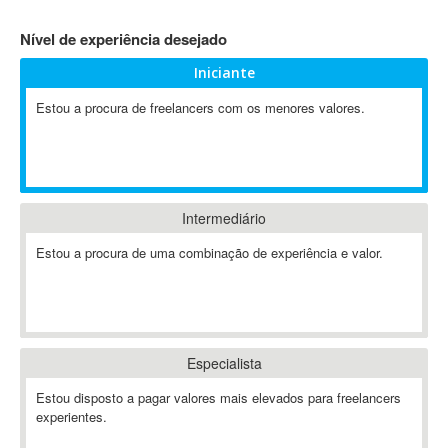
4D Dimension
Nível de experiência desejado
802.11
Iniciante
A&P
A-GPS
Estou a procura de freelancers com os menores valores.
A2Billing
AAUS Scientific Diver
Ab Initio
ABAP
Intermediário
Abaqus
Estou a procura de uma combinação de experiência e valor.
ABBYY FineReader
ABIS
AbleCommerce
Ableton
Especialista
Ableton Live
Ableton Push
Estou disposto a pagar valores mais elevados para freelancers
Abstract
experientes.
Abstract Window Toolkit (AWT)