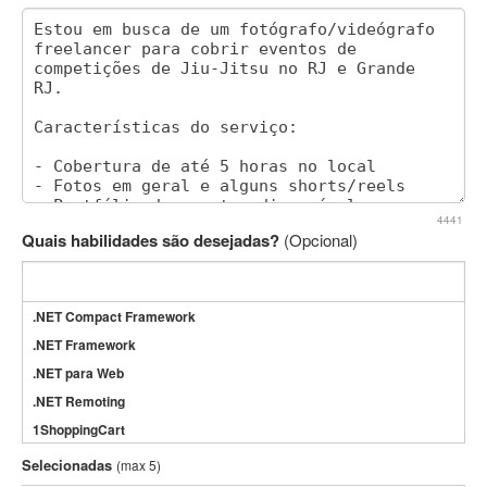
4441
Quais habilidades são desejadas?
(Opcional)
.NET Compact Framework
.NET Framework
.NET para Web
.NET Remoting
1ShoppingCart
3DS Max
Selecionadas
(max 5)
3GSM