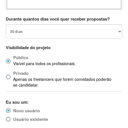
Absynth
AC Drives
Durante quantos dias você quer receber propostas?
AC3
ACARS
AccountMate
ACDSee
Visibilidade do projeto
ACID Pro
Público
ACPI
Visível para todos os profissionais.
Acrobat
Acrobat X
Privado
Apenas os freelancers que forem convidados poderão
Acronis
se candidatar.
ACT
Actian
Eu sou um:
Actimize
ActionScript
Novo usuário
ActionScript 3
Usuário existente
Active Directory