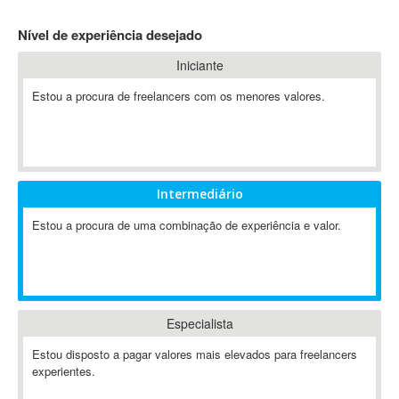
4D Dimension
Nível de experiência desejado
802.11
Iniciante
A&P
A-GPS
Estou a procura de freelancers com os menores valores.
A2Billing
AAUS Scientific Diver
Ab Initio
ABAP
Intermediário
Abaqus
Estou a procura de uma combinação de experiência e valor.
ABBYY FineReader
ABIS
AbleCommerce
Ableton
Especialista
Ableton Live
Ableton Push
Estou disposto a pagar valores mais elevados para freelancers
Abstract
experientes.
Abstract Window Toolkit (AWT)