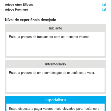
Adobe After Effects
[x]
4D Dimension
Adobe Premiere
[x]
802.11
Nível de experiência desejado
A&P
A-GPS
Iniciante
A2Billing
Estou a procura de freelancers com os menores valores.
AAUS Scientific Diver
Ab Initio
ABAP
Abaqus
Intermediário
ABBYY FineReader
ABIS
Estou a procura de uma combinação de experiência e valor.
AbleCommerce
Ableton
Ableton Live
Ableton Push
Especialista
Abstract
Estou disposto a pagar valores mais elevados para freelancers
Abstract Window Toolkit (AWT)