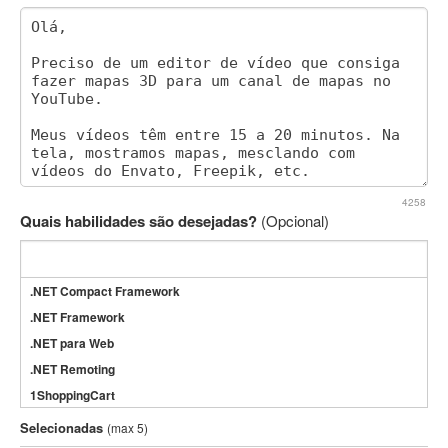
4258
Quais habilidades são desejadas?
(Opcional)
.NET Compact Framework
.NET Framework
.NET para Web
.NET Remoting
1ShoppingCart
3DS Max
Selecionadas
(max 5)
3GSM