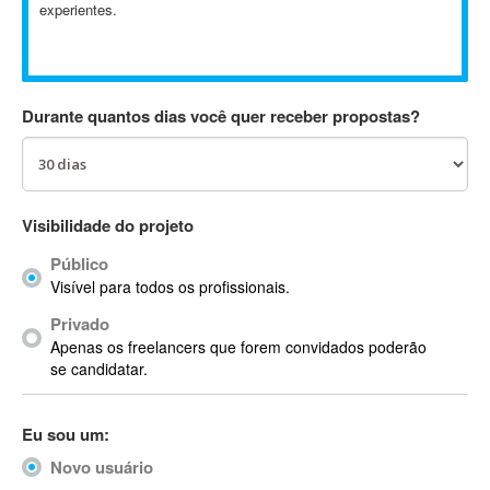
experientes.
Absynth
AC Drives
AC3
ACARS
Durante quantos dias você quer receber propostas?
AccountMate
ACDSee
ACID Pro
ACPI
Visibilidade do projeto
Acrobat
Público
Acrobat X
Visível para todos os profissionais.
Acronis
Privado
ACT
Apenas os freelancers que forem convidados poderão
Actian
se candidatar.
Actimize
ActionScript
Eu sou um:
ActionScript 3
Novo usuário
Active Directory