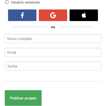
Usuário existente
ActiveCollab
ActiveX
ActiveX Data Objects (ADO)
Ada
ou
Adianti Framework
ADK
Administração
Administração Acadêmica
Administração de Artistas e Repertórios
Administração de Banco de Dados
Administração de Redes
Administração PostgreSQL
Administrador de Sistemas
ADO.NET
ADO.NET Entity Framework
Adobe AIR
Publicar projeto
Adobe Audition