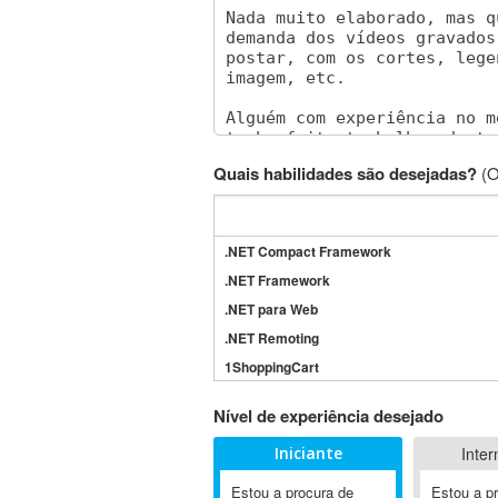
Quais habilidades são desejadas?
(O
.NET Compact Framework
.NET Framework
.NET para Web
.NET Remoting
1ShoppingCart
3DS Max
Nível de experiência desejado
3GSM
Iniciante
Inter
4D Dimension
802.11
Estou a procura de
Estou a p