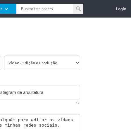
Login
rs
17