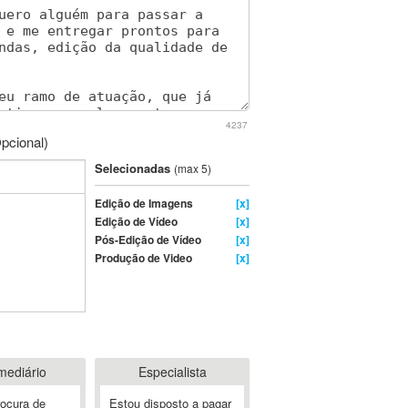
4237
pcional)
Selecionadas
(max 5)
Edição de Imagens
[x]
Edição de Vídeo
[x]
Pós-Edição de Vídeo
[x]
Produção de Video
[x]
mediário
Especialista
rocura de
Estou disposto a pagar