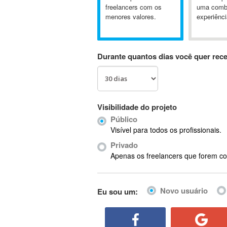
A&P
freelancers com os
uma comb
menores valores.
experiênci
A-GPS
A2Billing
AAUS Scientific Diver
Durante quantos dias você quer rec
Ab Initio
ABAP
Abaqus
ABBYY FineReader
Visibilidade do projeto
ABIS
Público
AbleCommerce
Visível para todos os profissionais.
Ableton
Privado
Ableton Live
Apenas os freelancers que forem co
Ableton Push
Abstract
Novo usuário
Eu sou um:
Abstract Window Toolkit (AWT)
Absynth
AC Drives