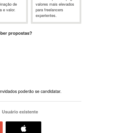
inação de
valores mais elevados
a e valor.
para freelancers
experientes.
eber propostas?
nvidados poderão se candidatar.
Usuário existente