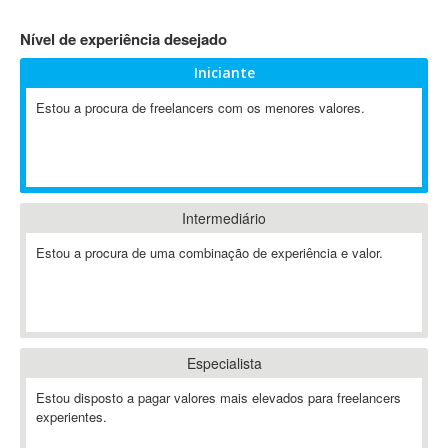
4D Dimension
Nível de experiência desejado
802.11
Iniciante
A&P
A-GPS
Estou a procura de freelancers com os menores valores.
A2Billing
AAUS Scientific Diver
Ab Initio
ABAP
Intermediário
Abaqus
Estou a procura de uma combinação de experiência e valor.
ABBYY FineReader
ABIS
AbleCommerce
Ableton
Especialista
Ableton Live
Ableton Push
Estou disposto a pagar valores mais elevados para freelancers
Abstract
experientes.
Abstract Window Toolkit (AWT)