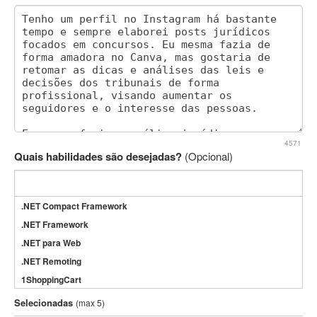
4571
Quais habilidades são desejadas?
(Opcional)
.NET Compact Framework
.NET Framework
.NET para Web
.NET Remoting
1ShoppingCart
3DS Max
Selecionadas
(max 5)
3GSM