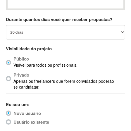
Absynth
AC Drives
Durante quantos dias você quer receber propostas?
AC3
ACARS
AccountMate
ACDSee
Visibilidade do projeto
ACID Pro
Público
ACPI
Visível para todos os profissionais.
Acrobat
Acrobat X
Privado
Apenas os freelancers que forem convidados poderão
Acronis
se candidatar.
ACT
Actian
Eu sou um:
Actimize
ActionScript
Novo usuário
ActionScript 3
Usuário existente
Active Directory