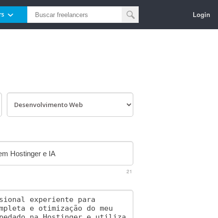
Login
rs
21