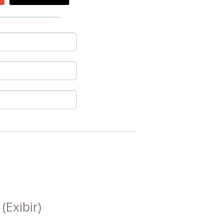
s
(Exibir)