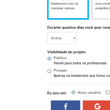
A&P
freelancers com os
uma comb
menores valores.
experiênci
A-GPS
A2Billing
AAUS Scientific Diver
Durante quantos dias você quer rec
Ab Initio
ABAP
Abaqus
ABBYY FineReader
Visibilidade do projeto
ABIS
Público
AbleCommerce
Visível para todos os profissionais.
Ableton
Privado
Ableton Live
Apenas os freelancers que forem co
Ableton Push
Abstract
Novo usuário
Eu sou um:
Abstract Window Toolkit (AWT)
Absynth
AC Drives