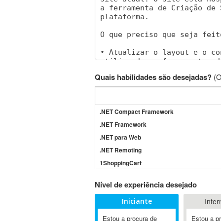
Quais habilidades são desejadas?
(O
.NET Compact Framework
.NET Framework
.NET para Web
.NET Remoting
1ShoppingCart
3DS Max
Nível de experiência desejado
3GSM
Iniciante
Inter
4D Dimension
802.11
Estou a procura de
Estou a p