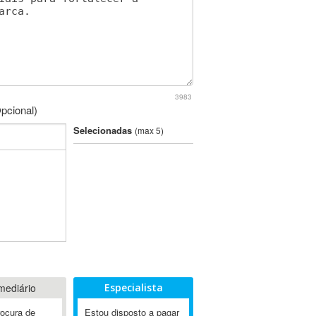
3983
pcional)
Selecionadas
(max 5)
mediário
Especialista
rocura de
Estou disposto a pagar