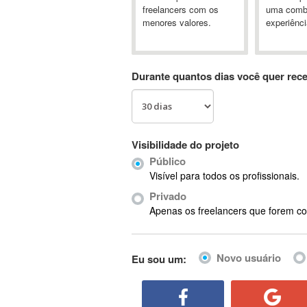
A&P
freelancers com os
uma comb
menores valores.
experiênci
A-GPS
A2Billing
AAUS Scientific Diver
Durante quantos dias você quer rec
Ab Initio
ABAP
Abaqus
ABBYY FineReader
Visibilidade do projeto
ABIS
Público
AbleCommerce
Visível para todos os profissionais.
Ableton
Privado
Ableton Live
Apenas os freelancers que forem co
Ableton Push
Abstract
Novo usuário
Eu sou um:
Abstract Window Toolkit (AWT)
Absynth
AC Drives