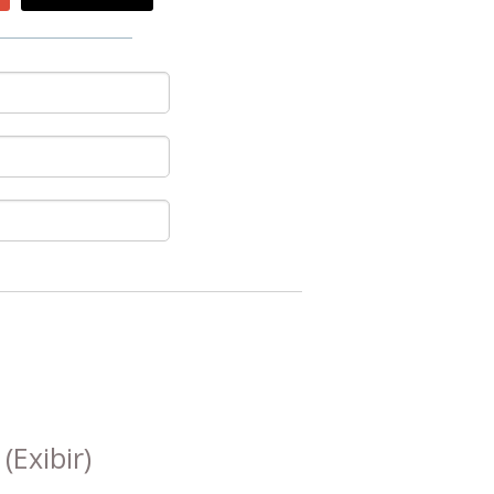
s
(Exibir)