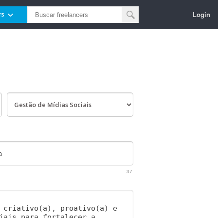
Login
rs
37