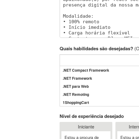
Quais habilidades são desejadas?
(O
.NET Compact Framework
.NET Framework
.NET para Web
.NET Remoting
1ShoppingCart
3DS Max
Nível de experiência desejado
3GSM
Iniciante
Inter
4D Dimension
802.11
Estou a procura de
Estou a p