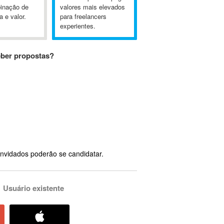
inação de
valores mais elevados
a e valor.
para freelancers
experientes.
eber propostas?
nvidados poderão se candidatar.
Usuário existente