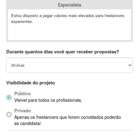
Especialista
Absynth
AC Drives
Estou disposto a pagar valores mais elevados para freelancers
experientes.
AC3
ACARS
AccountMate
ACDSee
Durante quantos dias você quer receber propostas?
ACID Pro
ACPI
Acrobat
Acrobat X
Visibilidade do projeto
Acronis
Público
ACT
Visível para todos os profissionais.
Actian
Privado
Actimize
Apenas os freelancers que forem convidados poderão
ActionScript
se candidatar.
ActionScript 3
Active Directory