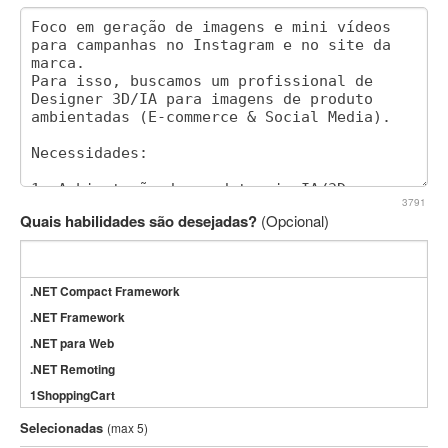
3791
Quais habilidades são desejadas?
(Opcional)
.NET Compact Framework
.NET Framework
.NET para Web
.NET Remoting
1ShoppingCart
3DS Max
Selecionadas
(max 5)
3GSM