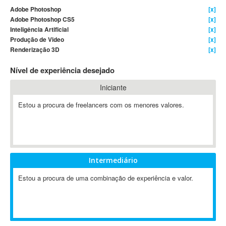
Adobe Photoshop
[x]
4D Dimension
Adobe Photoshop CS5
[x]
802.11
Inteligência Artificial
[x]
A&P
Produção de Video
[x]
Renderização 3D
[x]
A-GPS
A2Billing
Nível de experiência desejado
AAUS Scientific Diver
Iniciante
Ab Initio
ABAP
Estou a procura de freelancers com os menores valores.
Abaqus
ABBYY FineReader
ABIS
AbleCommerce
Intermediário
Ableton
Estou a procura de uma combinação de experiência e valor.
Ableton Live
Ableton Push
Abstract
Abstract Window Toolkit (AWT)