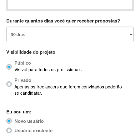
Absynth
AC Drives
Durante quantos dias você quer receber propostas?
AC3
ACARS
AccountMate
ACDSee
Visibilidade do projeto
ACID Pro
Público
ACPI
Visível para todos os profissionais.
Acrobat
Acrobat X
Privado
Apenas os freelancers que forem convidados poderão
Acronis
se candidatar.
ACT
Actian
Eu sou um:
Actimize
ActionScript
Novo usuário
ActionScript 3
Usuário existente
Active Directory