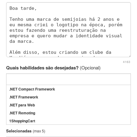
4163
Quais habilidades são desejadas?
(Opcional)
.NET Compact Framework
.NET Framework
.NET para Web
.NET Remoting
1ShoppingCart
3DS Max
Selecionadas
(max 5)
3GSM