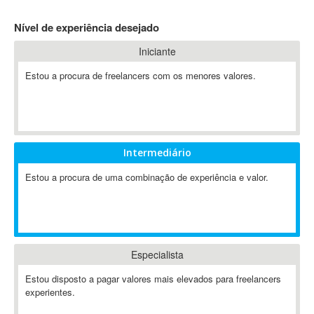
4D Dimension
Nível de experiência desejado
802.11
Iniciante
A&P
A-GPS
Estou a procura de freelancers com os menores valores.
A2Billing
AAUS Scientific Diver
Ab Initio
ABAP
Intermediário
Abaqus
Estou a procura de uma combinação de experiência e valor.
ABBYY FineReader
ABIS
AbleCommerce
Ableton
Especialista
Ableton Live
Ableton Push
Estou disposto a pagar valores mais elevados para freelancers
Abstract
experientes.
Abstract Window Toolkit (AWT)