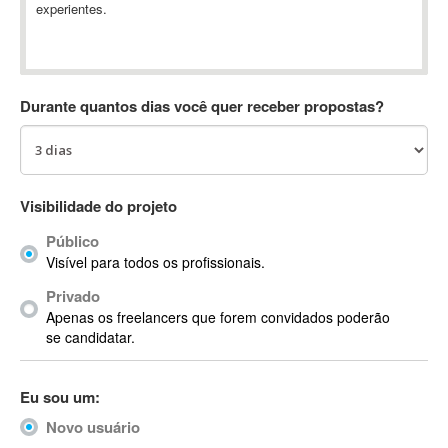
experientes.
Absynth
AC Drives
AC3
ACARS
Durante quantos dias você quer receber propostas?
AccountMate
ACDSee
ACID Pro
ACPI
Visibilidade do projeto
Acrobat
Público
Acrobat X
Visível para todos os profissionais.
Acronis
Privado
ACT
Apenas os freelancers que forem convidados poderão
Actian
se candidatar.
Actimize
ActionScript
Eu sou um:
ActionScript 3
Novo usuário
Active Directory