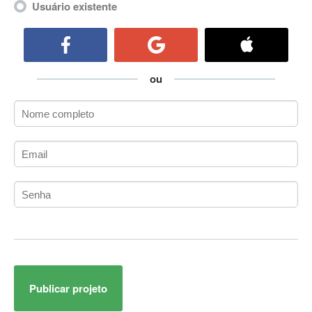
Usuário existente
ActiveCollab
ActiveX
ActiveX Data Objects (ADO)
Ada
ou
Adianti Framework
ADK
Administração
Administração Acadêmica
Administração de Artistas e Repertórios
Administração de Banco de Dados
Administração de Redes
Administração PostgreSQL
Administrador de Sistemas
ADO.NET
ADO.NET Entity Framework
Adobe After Effects
Publicar projeto
Adobe AIR