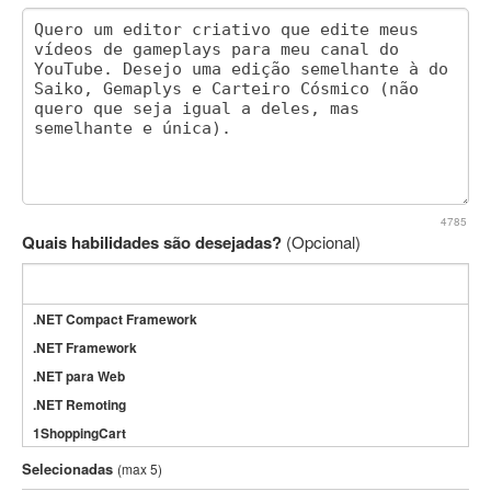
4785
Quais habilidades são desejadas?
(Opcional)
.NET Compact Framework
.NET Framework
.NET para Web
.NET Remoting
1ShoppingCart
3DS Max
Selecionadas
(max 5)
3GSM