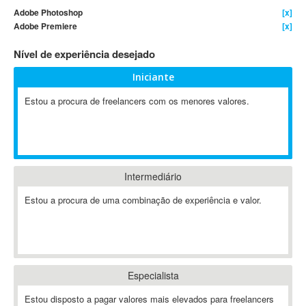
Adobe Photoshop
[x]
4D Dimension
Adobe Premiere
[x]
802.11
Nível de experiência desejado
A&P
A-GPS
Iniciante
A2Billing
Estou a procura de freelancers com os menores valores.
AAUS Scientific Diver
Ab Initio
ABAP
Abaqus
Intermediário
ABBYY FineReader
ABIS
Estou a procura de uma combinação de experiência e valor.
AbleCommerce
Ableton
Ableton Live
Ableton Push
Especialista
Abstract
Estou disposto a pagar valores mais elevados para freelancers
Abstract Window Toolkit (AWT)