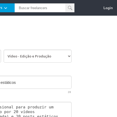
Login
rs
28