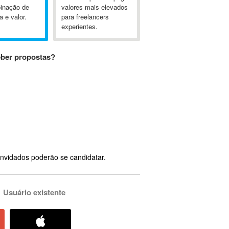
inação de
valores mais elevados
a e valor.
para freelancers
experientes.
eber propostas?
nvidados poderão se candidatar.
Usuário existente