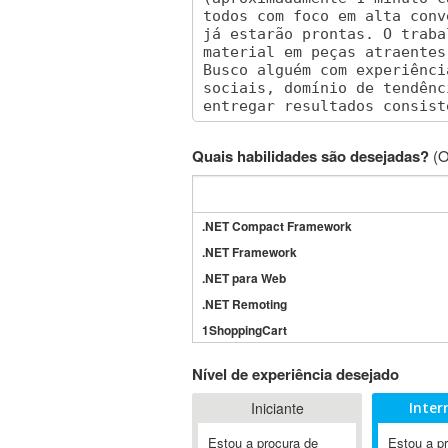
Quais habilidades são desejadas?
(O
.NET Compact Framework
.NET Framework
.NET para Web
.NET Remoting
1ShoppingCart
3DS Max
Nível de experiência desejado
3GSM
Iniciante
Inter
4D Dimension
802.11
Estou a procura de
Estou a p