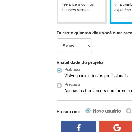
A&P
freelancers com os
uma comb
menores valores.
experiênci
A-GPS
A2Billing
AAUS Scientific Diver
Durante quantos dias você quer rec
Ab Initio
ABAP
Abaqus
ABBYY FineReader
Visibilidade do projeto
ABIS
Público
AbleCommerce
Visível para todos os profissionais.
Ableton
Privado
Ableton Live
Apenas os freelancers que forem co
Ableton Push
Abstract
Novo usuário
Eu sou um:
Abstract Window Toolkit (AWT)
Absynth
AC Drives