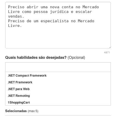
4871
Quais habilidades são desejadas?
(Opcional)
.NET Compact Framework
.NET Framework
.NET para Web
.NET Remoting
1ShoppingCart
3DS Max
Selecionadas
(max 5)
3GSM