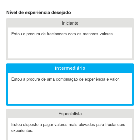
4D Dimension
Nível de experiência desejado
802.11
Iniciante
A&P
A-GPS
Estou a procura de freelancers com os menores valores.
A2Billing
AAUS Scientific Diver
Ab Initio
ABAP
Intermediário
Abaqus
Estou a procura de uma combinação de experiência e valor.
ABBYY FineReader
ABIS
AbleCommerce
Ableton
Especialista
Ableton Live
Ableton Push
Estou disposto a pagar valores mais elevados para freelancers
Abstract
experientes.
Abstract Window Toolkit (AWT)