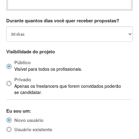
Absynth
AC Drives
Durante quantos dias você quer receber propostas?
AC3
ACARS
AccountMate
ACDSee
Visibilidade do projeto
ACID Pro
Público
ACPI
Visível para todos os profissionais.
Acrobat
Acrobat X
Privado
Apenas os freelancers que forem convidados poderão
Acronis
se candidatar.
ACT
Actian
Eu sou um:
Actimize
ActionScript
Novo usuário
ActionScript 3
Usuário existente
Active Directory