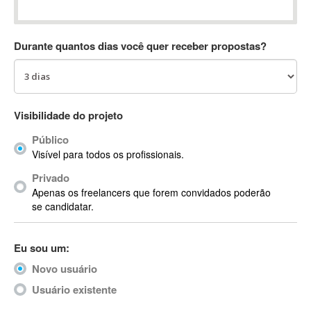
Absynth
AC Drives
Durante quantos dias você quer receber propostas?
AC3
ACARS
AccountMate
ACDSee
Visibilidade do projeto
ACID Pro
Público
ACPI
Visível para todos os profissionais.
Acrobat
Acrobat X
Privado
Apenas os freelancers que forem convidados poderão
Acronis
se candidatar.
ACT
Actian
Eu sou um:
Actimize
ActionScript
Novo usuário
ActionScript 3
Usuário existente
Active Directory