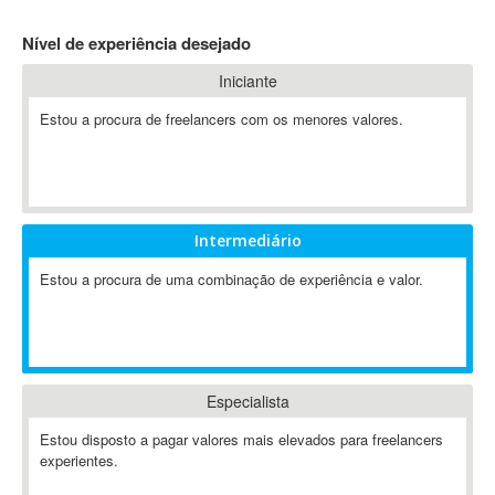
4D Dimension
Nível de experiência desejado
802.11
Iniciante
A&P
A-GPS
Estou a procura de freelancers com os menores valores.
A2Billing
AAUS Scientific Diver
Ab Initio
ABAP
Intermediário
Abaqus
Estou a procura de uma combinação de experiência e valor.
ABBYY FineReader
ABIS
AbleCommerce
Ableton
Especialista
Ableton Live
Ableton Push
Estou disposto a pagar valores mais elevados para freelancers
Abstract
experientes.
Abstract Window Toolkit (AWT)