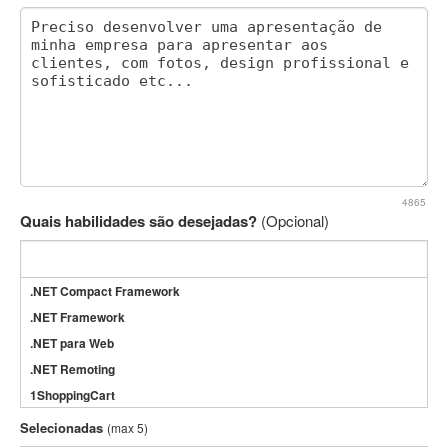
4865
Quais habilidades são desejadas?
(Opcional)
.NET Compact Framework
.NET Framework
.NET para Web
.NET Remoting
1ShoppingCart
3DS Max
Selecionadas
(max 5)
3GSM