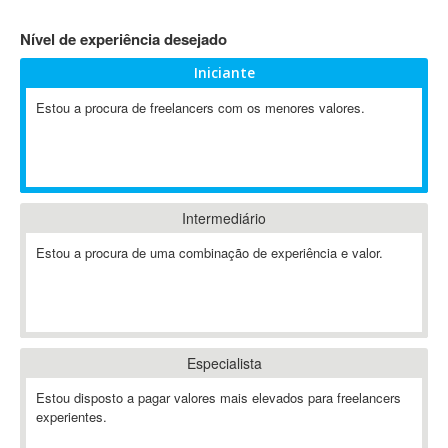
4D Dimension
Nível de experiência desejado
802.11
Iniciante
A&P
A-GPS
Estou a procura de freelancers com os menores valores.
A2Billing
AAUS Scientific Diver
Ab Initio
ABAP
Intermediário
Abaqus
Estou a procura de uma combinação de experiência e valor.
ABBYY FineReader
ABIS
AbleCommerce
Ableton
Especialista
Ableton Live
Ableton Push
Estou disposto a pagar valores mais elevados para freelancers
Abstract
experientes.
Abstract Window Toolkit (AWT)