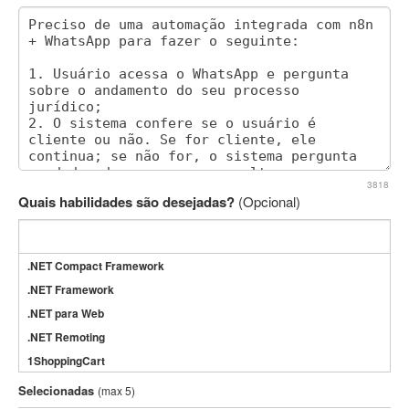
3818
Quais habilidades são desejadas?
(Opcional)
.NET Compact Framework
.NET Framework
.NET para Web
.NET Remoting
1ShoppingCart
3DS Max
Selecionadas
(max 5)
3GSM