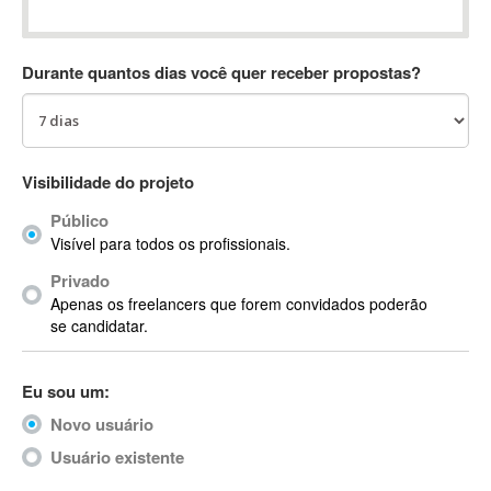
Absynth
AC Drives
Durante quantos dias você quer receber propostas?
AC3
ACARS
AccountMate
ACDSee
Visibilidade do projeto
ACID Pro
Público
ACPI
Visível para todos os profissionais.
Acrobat
Acrobat X
Privado
Apenas os freelancers que forem convidados poderão
Acronis
se candidatar.
ACT
Actian
Eu sou um:
Actimize
ActionScript
Novo usuário
ActionScript 3
Usuário existente
Active Directory