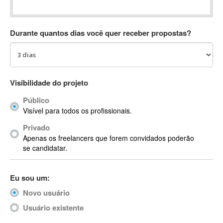
Absynth
AC Drives
Durante quantos dias você quer receber propostas?
AC3
ACARS
AccountMate
ACDSee
Visibilidade do projeto
ACID Pro
Público
ACPI
Visível para todos os profissionais.
Acrobat
Acrobat X
Privado
Apenas os freelancers que forem convidados poderão
Acronis
se candidatar.
ACT
Actian
Eu sou um:
Actimize
ActionScript
Novo usuário
ActionScript 3
Usuário existente
Active Directory