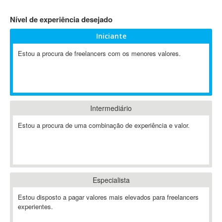
4D Dimension
Nível de experiência desejado
802.11
Iniciante
A&P
A-GPS
Estou a procura de freelancers com os menores valores.
A2Billing
AAUS Scientific Diver
Ab Initio
ABAP
Intermediário
Abaqus
Estou a procura de uma combinação de experiência e valor.
ABBYY FineReader
ABIS
AbleCommerce
Ableton
Especialista
Ableton Live
Ableton Push
Estou disposto a pagar valores mais elevados para freelancers
Abstract
experientes.
Abstract Window Toolkit (AWT)