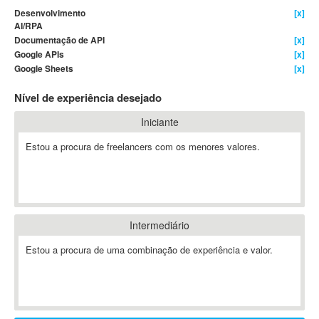
Desenvolvimento
[x]
4D Dimension
AI/RPA
802.11
Documentação de API
[x]
Google APIs
[x]
A&P
Google Sheets
[x]
A-GPS
A2Billing
Nível de experiência desejado
AAUS Scientific Diver
Iniciante
Ab Initio
Estou a procura de freelancers com os menores valores.
ABAP
Abaqus
ABBYY FineReader
ABIS
AbleCommerce
Intermediário
Ableton
Estou a procura de uma combinação de experiência e valor.
Ableton Live
Ableton Push
Abstract
Abstract Window Toolkit (AWT)