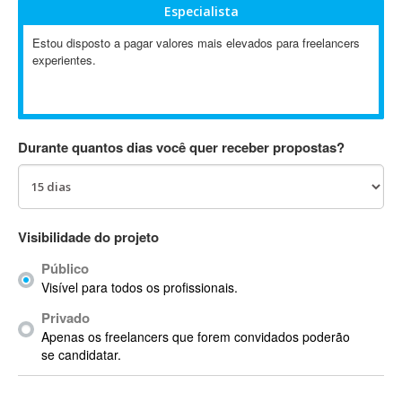
Especialista
Absynth
AC Drives
Estou disposto a pagar valores mais elevados para freelancers
experientes.
AC3
ACARS
AccountMate
ACDSee
Durante quantos dias você quer receber propostas?
ACID Pro
ACPI
Acrobat
Acrobat X
Visibilidade do projeto
Acronis
Público
ACT
Visível para todos os profissionais.
Actian
Privado
Actimize
Apenas os freelancers que forem convidados poderão
ActionScript
se candidatar.
ActionScript 3
Active Directory