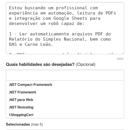
3890
Quais habilidades são desejadas?
(Opcional)
.NET Compact Framework
.NET Framework
.NET para Web
.NET Remoting
1ShoppingCart
3DS Max
Selecionadas
(max 5)
3GSM