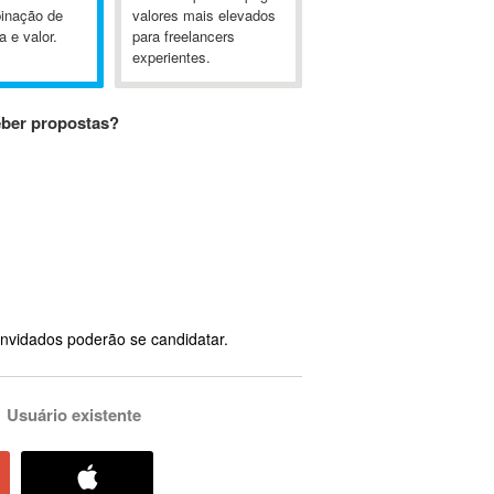
inação de
valores mais elevados
a e valor.
para freelancers
experientes.
eber propostas?
nvidados poderão se candidatar.
Usuário existente