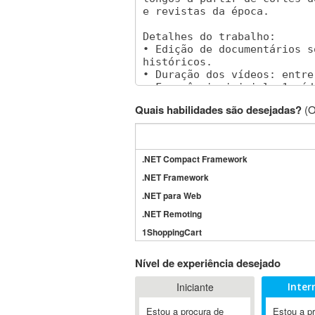
Quais habilidades são desejadas?
(O
.NET Compact Framework
.NET Framework
.NET para Web
.NET Remoting
1ShoppingCart
3DS Max
Nível de experiência desejado
3GSM
Iniciante
Inter
4D Dimension
802.11
Estou a procura de
Estou a p