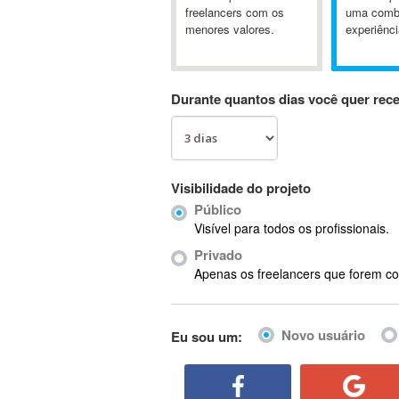
A&P
freelancers com os
uma comb
menores valores.
experiênci
A-GPS
A2Billing
AAUS Scientific Diver
Durante quantos dias você quer rec
Ab Initio
ABAP
Abaqus
ABBYY FineReader
Visibilidade do projeto
ABIS
Público
AbleCommerce
Visível para todos os profissionais.
Ableton
Privado
Ableton Live
Apenas os freelancers que forem co
Ableton Push
Abstract
Novo usuário
Eu sou um:
Abstract Window Toolkit (AWT)
Absynth
AC Drives