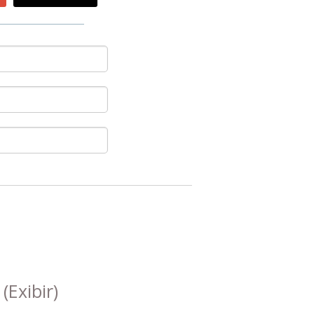
s
(Exibir)