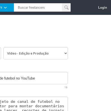
Login
rs
19