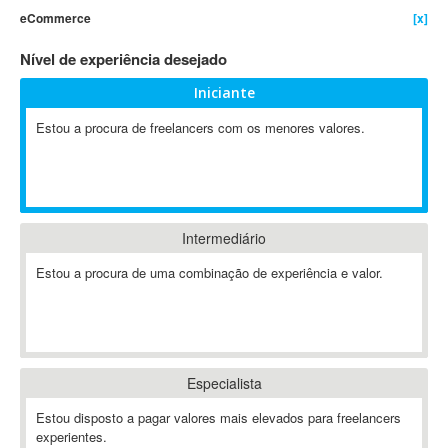
eCommerce
[x]
4D Dimension
802.11
Nível de experiência desejado
A&P
Iniciante
A-GPS
Estou a procura de freelancers com os menores valores.
A2Billing
AAUS Scientific Diver
Ab Initio
ABAP
Abaqus
Intermediário
ABBYY FineReader
Estou a procura de uma combinação de experiência e valor.
ABIS
AbleCommerce
Ableton
Ableton Live
Especialista
Ableton Push
Abstract
Estou disposto a pagar valores mais elevados para freelancers
experientes.
Abstract Window Toolkit (AWT)