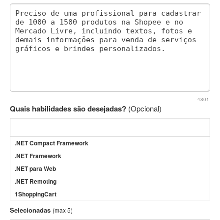
4801
Quais habilidades são desejadas?
(Opcional)
.NET Compact Framework
.NET Framework
.NET para Web
.NET Remoting
1ShoppingCart
3DS Max
Selecionadas
(max 5)
3GSM