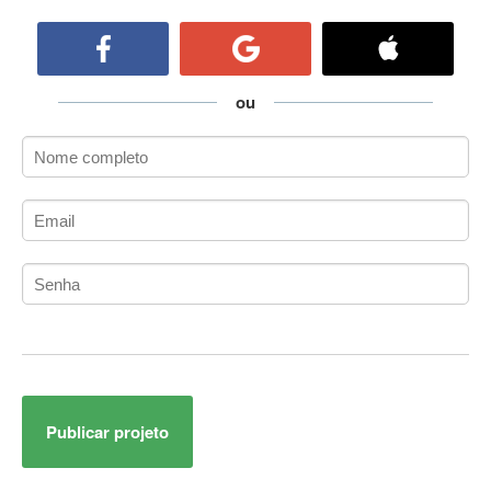
ActiveCollab
ActiveX
ActiveX Data Objects (ADO)
Ada
ou
Adianti Framework
ADK
Administração
Administração Acadêmica
Administração de Artistas e Repertórios
Administração de Banco de Dados
Administração de Redes
Administração PostgreSQL
Administrador de Sistemas
ADO.NET
ADO.NET Entity Framework
Publicar projeto
Adobe After Effects
Adobe AIR