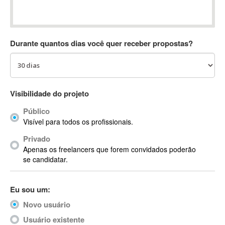
Absynth
AC Drives
AC3
Durante quantos dias você quer receber propostas?
ACARS
AccountMate
ACDSee
ACID Pro
Visibilidade do projeto
ACPI
Público
Acrobat
Visível para todos os profissionais.
Acrobat X
Privado
Acronis
Apenas os freelancers que forem convidados poderão
ACT
se candidatar.
Actian
Actimize
Eu sou um:
ActionScript
Novo usuário
ActionScript 3
Active Directory
Usuário existente