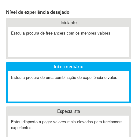
4D Dimension
Nível de experiência desejado
802.11
Iniciante
A&P
A-GPS
Estou a procura de freelancers com os menores valores.
A2Billing
AAUS Scientific Diver
Ab Initio
ABAP
Intermediário
Abaqus
Estou a procura de uma combinação de experiência e valor.
ABBYY FineReader
ABIS
AbleCommerce
Ableton
Especialista
Ableton Live
Ableton Push
Estou disposto a pagar valores mais elevados para freelancers
Abstract
experientes.
Abstract Window Toolkit (AWT)