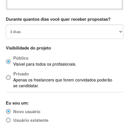
Absynth
AC Drives
Durante quantos dias você quer receber propostas?
AC3
ACARS
AccountMate
ACDSee
Visibilidade do projeto
ACID Pro
Público
ACPI
Visível para todos os profissionais.
Acrobat
Acrobat X
Privado
Apenas os freelancers que forem convidados poderão
Acronis
se candidatar.
ACT
Actian
Eu sou um:
Actimize
ActionScript
Novo usuário
ActionScript 3
Usuário existente
Active Directory