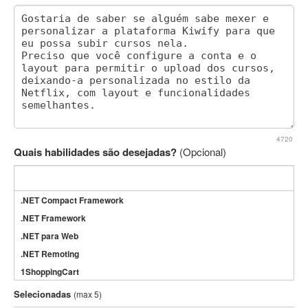
4720
Quais habilidades são desejadas?
(Opcional)
.NET Compact Framework
.NET Framework
.NET para Web
.NET Remoting
1ShoppingCart
3DS Max
Selecionadas
(max 5)
3GSM