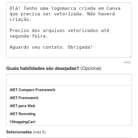
4826
Quais habilidades são desejadas?
(Opcional)
.NET Compact Framework
.NET Framework
.NET para Web
.NET Remoting
1ShoppingCart
3DS Max
Selecionadas
(max 5)
3GSM