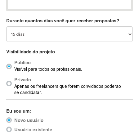
Absynth
AC Drives
Durante quantos dias você quer receber propostas?
AC3
ACARS
AccountMate
ACDSee
Visibilidade do projeto
ACID Pro
Público
ACPI
Visível para todos os profissionais.
Acrobat
Acrobat X
Privado
Apenas os freelancers que forem convidados poderão
Acronis
se candidatar.
ACT
Actian
Eu sou um:
Actimize
ActionScript
Novo usuário
ActionScript 3
Usuário existente
Active Directory