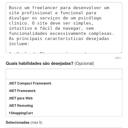
3821
Quais habilidades são desejadas?
(Opcional)
.NET Compact Framework
.NET Framework
.NET para Web
.NET Remoting
1ShoppingCart
3DS Max
Selecionadas
(max 5)
3GSM