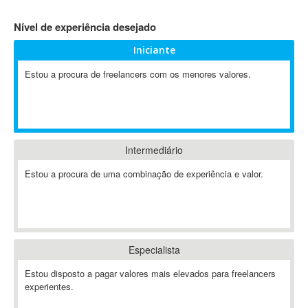
4D Dimension
Nível de experiência desejado
802.11
Iniciante
A&P
A-GPS
Estou a procura de freelancers com os menores valores.
A2Billing
AAUS Scientific Diver
Ab Initio
ABAP
Intermediário
Abaqus
Estou a procura de uma combinação de experiência e valor.
ABBYY FineReader
ABIS
AbleCommerce
Ableton
Especialista
Ableton Live
Ableton Push
Estou disposto a pagar valores mais elevados para freelancers
Abstract
experientes.
Abstract Window Toolkit (AWT)