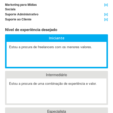
Marketing para Mídias
[x]
4D Dimension
Sociais
802.11
Suporte Administrativo
[x]
Suporte ao Cilente
[x]
A&P
A-GPS
Nível de experiência desejado
A2Billing
Iniciante
AAUS Scientific Diver
Ab Initio
Estou a procura de freelancers com os menores valores.
ABAP
Abaqus
ABBYY FineReader
ABIS
Intermediário
AbleCommerce
Estou a procura de uma combinação de experiência e valor.
Ableton
Ableton Live
Ableton Push
Abstract
Especialista
Abstract Window Toolkit (AWT)