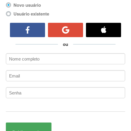
ActiveCollab
Novo usuário
ActiveX
Usuário existente
ActiveX Data Objects (ADO)
Ada
Adianti Framework
ADK
ou
Administração
Administração Acadêmica
Administração de Artistas e Repertórios
Administração de Banco de Dados
Administração de Redes
Administração PostgreSQL
Administrador de Sistemas
ADO.NET
ADO.NET Entity Framework
Adobe After Effects
Adobe AIR