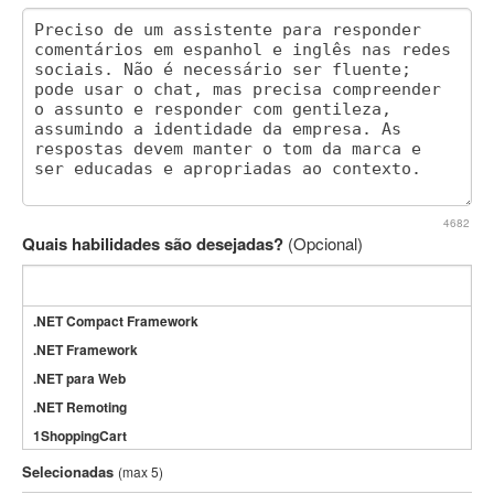
4682
Quais habilidades são desejadas?
(Opcional)
.NET Compact Framework
.NET Framework
.NET para Web
.NET Remoting
1ShoppingCart
3DS Max
Selecionadas
(max 5)
3GSM