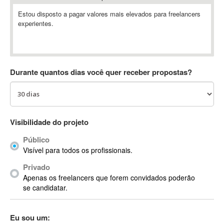
Absynth
Estou disposto a pagar valores mais elevados para freelancers
AC Drives
experientes.
AC3
ACARS
AccountMate
Durante quantos dias você quer receber propostas?
ACDSee
ACID Pro
ACPI
Acrobat
Visibilidade do projeto
Acrobat X
Público
Acronis
Visível para todos os profissionais.
ACT
Actian
Privado
Apenas os freelancers que forem convidados poderão
Actimize
se candidatar.
ActionScript
ActionScript 3
Eu sou um:
Active Directory