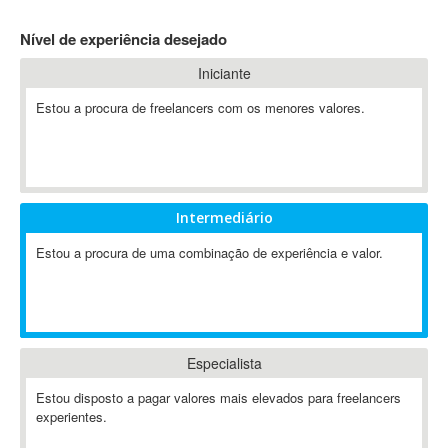
4D Dimension
Nível de experiência desejado
802.11
Iniciante
A&P
A-GPS
Estou a procura de freelancers com os menores valores.
A2Billing
AAUS Scientific Diver
Ab Initio
ABAP
Intermediário
Abaqus
Estou a procura de uma combinação de experiência e valor.
ABBYY FineReader
ABIS
AbleCommerce
Ableton
Especialista
Ableton Live
Ableton Push
Estou disposto a pagar valores mais elevados para freelancers
Abstract
experientes.
Abstract Window Toolkit (AWT)