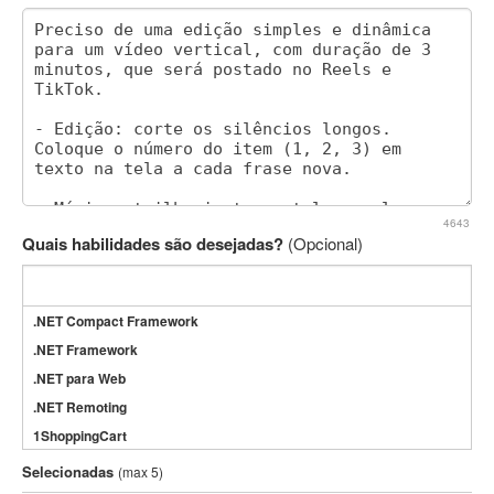
4643
Quais habilidades são desejadas?
(Opcional)
.NET Compact Framework
.NET Framework
.NET para Web
.NET Remoting
1ShoppingCart
3DS Max
Selecionadas
(max 5)
3GSM