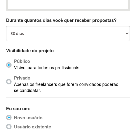
Absynth
AC Drives
Durante quantos dias você quer receber propostas?
AC3
ACARS
AccountMate
ACDSee
Visibilidade do projeto
ACID Pro
Público
ACPI
Visível para todos os profissionais.
Acrobat
Acrobat X
Privado
Apenas os freelancers que forem convidados poderão
Acronis
se candidatar.
ACT
Actian
Eu sou um:
Actimize
ActionScript
Novo usuário
ActionScript 3
Usuário existente
Active Directory