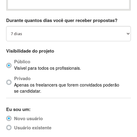
Absynth
AC Drives
Durante quantos dias você quer receber propostas?
AC3
ACARS
AccountMate
ACDSee
Visibilidade do projeto
ACID Pro
Público
ACPI
Visível para todos os profissionais.
Acrobat
Acrobat X
Privado
Apenas os freelancers que forem convidados poderão
Acronis
se candidatar.
ACT
Actian
Eu sou um:
Actimize
ActionScript
Novo usuário
ActionScript 3
Usuário existente
Active Directory