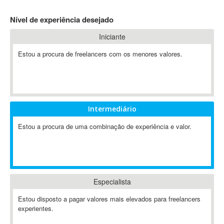
4D Dimension
Nível de experiência desejado
802.11
Iniciante
A&P
A-GPS
Estou a procura de freelancers com os menores valores.
A2Billing
AAUS Scientific Diver
Ab Initio
ABAP
Intermediário
Abaqus
Estou a procura de uma combinação de experiência e valor.
ABBYY FineReader
ABIS
AbleCommerce
Ableton
Especialista
Ableton Live
Ableton Push
Estou disposto a pagar valores mais elevados para freelancers
Abstract
experientes.
Abstract Window Toolkit (AWT)