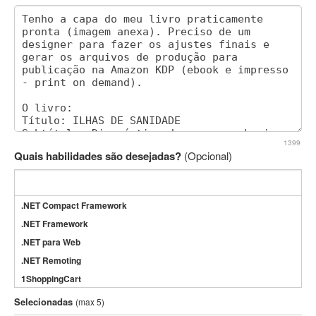
1399
Quais habilidades são desejadas?
(Opcional)
.NET Compact Framework
.NET Framework
.NET para Web
.NET Remoting
1ShoppingCart
3DS Max
Selecionadas
(max 5)
3GSM