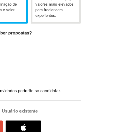
inação de
valores mais elevados
a e valor.
para freelancers
experientes.
eber propostas?
nvidados poderão se candidatar.
Usuário existente