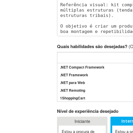
Quais habilidades são desejadas?
(O
.NET Compact Framework
.NET Framework
.NET para Web
.NET Remoting
1ShoppingCart
3DS Max
Nível de experiência desejado
3GSM
Iniciante
Inter
4D Dimension
802.11
Estou a procura de
Estou a p