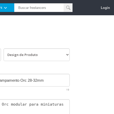
Login
rs
19