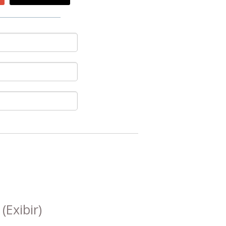
s
(Exibir)