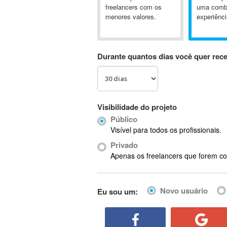
A&P
freelancers com os
uma comb
menores valores.
experiênci
A-GPS
A2Billing
AAUS Scientific Diver
Durante quantos dias você quer rec
Ab Initio
ABAP
Abaqus
ABBYY FineReader
Visibilidade do projeto
ABIS
Público
AbleCommerce
Visível para todos os profissionais.
Ableton
Privado
Ableton Live
Apenas os freelancers que forem co
Ableton Push
Abstract
Novo usuário
Eu sou um:
Abstract Window Toolkit (AWT)
Absynth
AC Drives