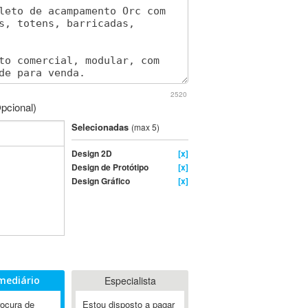
2520
pcional)
Selecionadas
(max 5)
Design 2D
[x]
Design de Protótipo
[x]
Design Gráfico
[x]
mediário
Especialista
rocura de
Estou disposto a pagar