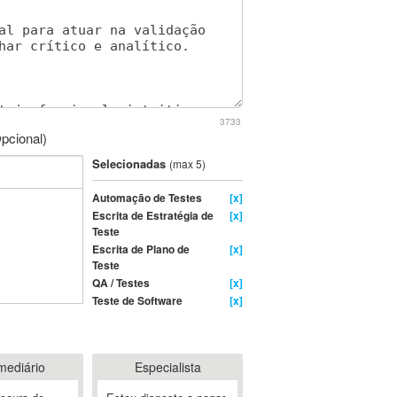
3733
pcional)
Selecionadas
(max 5)
Automação de Testes
[x]
Escrita de Estratégia de
[x]
Teste
Escrita de Plano de
[x]
Teste
QA / Testes
[x]
Teste de Software
[x]
mediário
Especialista