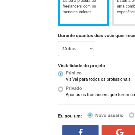
Estou a procura de
Estou a p
A&P
freelancers com os
uma comb
A-GPS
menores valores.
experiênci
A2Billing
AAUS Scientific Diver
Durante quantos dias você quer rec
Ab Initio
ABAP
Abaqus
ABBYY FineReader
Visibilidade do projeto
ABIS
Público
AbleCommerce
Visível para todos os profissionais.
Ableton
Privado
Ableton Live
Apenas os freelancers que forem co
Ableton Push
Abstract
Abstract Window Toolkit (AWT)
Novo usuário
Eu sou um:
Absynth
AC Drives