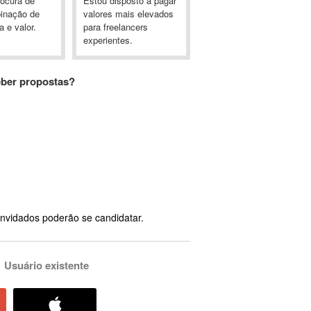
rocura de
Estou disposto a pagar
inação de
valores mais elevados
a e valor.
para freelancers
experientes.
eber propostas?
nvidados poderão se candidatar.
Usuário existente