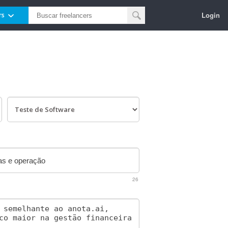
Login
rs
26