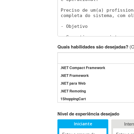
Quais habilidades são desejadas?
(O
.NET Compact Framework
.NET Framework
.NET para Web
.NET Remoting
1ShoppingCart
3DS Max
Nível de experiência desejado
3GSM
4D Dimension
Iniciante
Inter
802.11