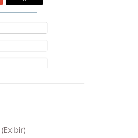
s
(Exibir)