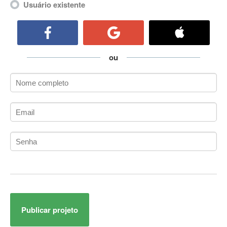
Usuário existente
ActiveCollab
ActiveX
ActiveX Data Objects (ADO)
Ada
ou
Adianti Framework
ADK
Administração
Administração Acadêmica
Administração de Artistas e Repertórios
Administração de Banco de Dados
Administração de Redes
Administração PostgreSQL
Administrador de Sistemas
ADO.NET
ADO.NET Entity Framework
Adobe After Effects
Publicar projeto
Adobe AIR