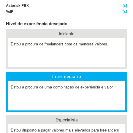
Asterisk PBX
[x]
4D Dimension
VoIP
[x]
802.11
Nível de experiência desejado
A&P
A-GPS
Iniciante
A2Billing
Estou a procura de freelancers com os menores valores.
AAUS Scientific Diver
Ab Initio
ABAP
Abaqus
Intermediário
ABBYY FineReader
ABIS
Estou a procura de uma combinação de experiência e valor.
AbleCommerce
Ableton
Ableton Live
Ableton Push
Especialista
Abstract
Estou disposto a pagar valores mais elevados para freelancers
Abstract Window Toolkit (AWT)