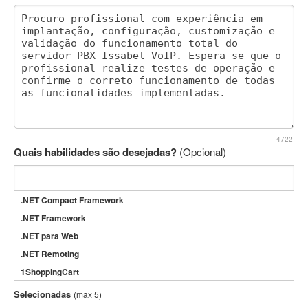
4722
Quais habilidades são desejadas?
(Opcional)
.NET Compact Framework
.NET Framework
.NET para Web
.NET Remoting
1ShoppingCart
3DS Max
Selecionadas
(max 5)
3GSM