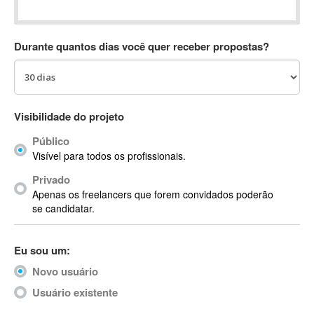
Absynth
AC Drives
Durante quantos dias você quer receber propostas?
AC3
ACARS
AccountMate
ACDSee
Visibilidade do projeto
ACID Pro
Público
ACPI
Visível para todos os profissionais.
Acrobat
Acrobat X
Privado
Apenas os freelancers que forem convidados poderão
Acronis
se candidatar.
ACT
Actian
Eu sou um:
Actimize
ActionScript
Novo usuário
ActionScript 3
Usuário existente
Active Directory