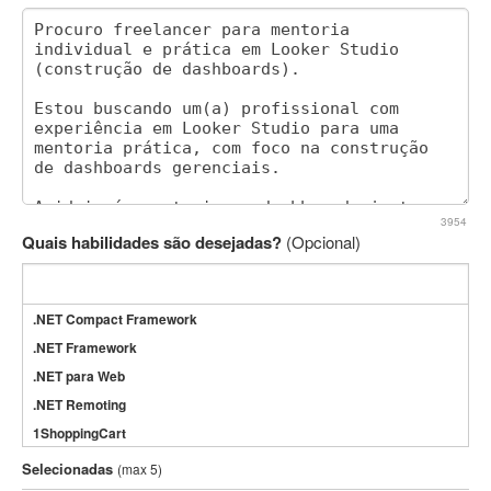
3954
Quais habilidades são desejadas?
(Opcional)
.NET Compact Framework
.NET Framework
.NET para Web
.NET Remoting
1ShoppingCart
3DS Max
Selecionadas
(max 5)
3GSM