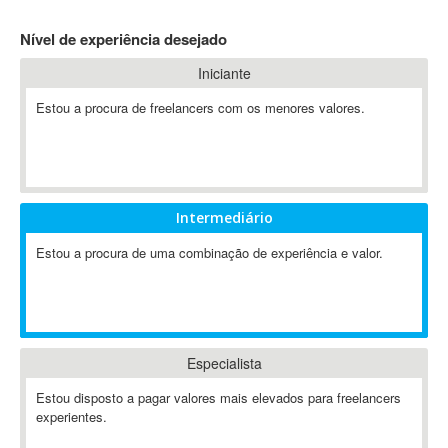
4D Dimension
Nível de experiência desejado
802.11
Iniciante
A&P
A-GPS
Estou a procura de freelancers com os menores valores.
A2Billing
AAUS Scientific Diver
Ab Initio
ABAP
Intermediário
Abaqus
Estou a procura de uma combinação de experiência e valor.
ABBYY FineReader
ABIS
AbleCommerce
Ableton
Especialista
Ableton Live
Ableton Push
Estou disposto a pagar valores mais elevados para freelancers
Abstract
experientes.
Abstract Window Toolkit (AWT)