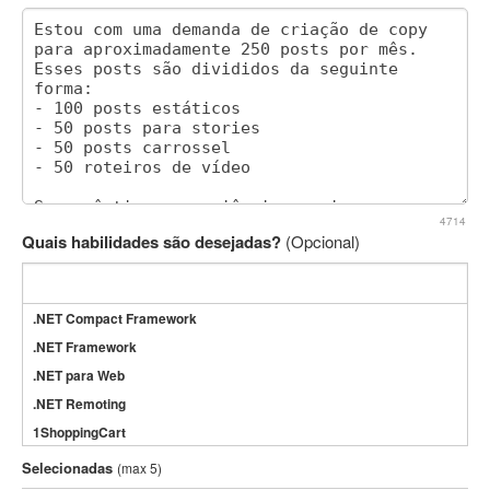
4714
Quais habilidades são desejadas?
(Opcional)
.NET Compact Framework
.NET Framework
.NET para Web
.NET Remoting
1ShoppingCart
3DS Max
Selecionadas
(max 5)
3GSM