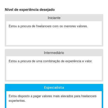
4D Dimension
Nível de experiência desejado
802.11
Iniciante
A&P
A-GPS
Estou a procura de freelancers com os menores valores.
A2Billing
AAUS Scientific Diver
Ab Initio
ABAP
Intermediário
Abaqus
Estou a procura de uma combinação de experiência e valor.
ABBYY FineReader
ABIS
AbleCommerce
Ableton
Especialista
Ableton Live
Ableton Push
Estou disposto a pagar valores mais elevados para freelancers
Abstract
experientes.
Abstract Window Toolkit (AWT)