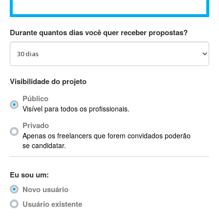
Absynth
AC Drives
Durante quantos dias você quer receber propostas?
AC3
ACARS
AccountMate
ACDSee
Visibilidade do projeto
ACID Pro
Público
ACPI
Visível para todos os profissionais.
Acrobat
Acrobat X
Privado
Apenas os freelancers que forem convidados poderão
Acronis
se candidatar.
ACT
Actian
Eu sou um:
Actimize
ActionScript
Novo usuário
ActionScript 3
Usuário existente
Active Directory