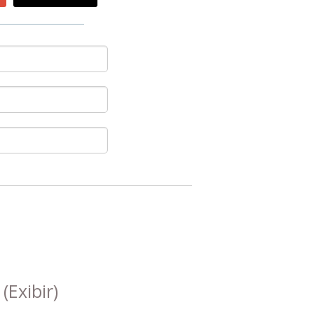
s
(Exibir)