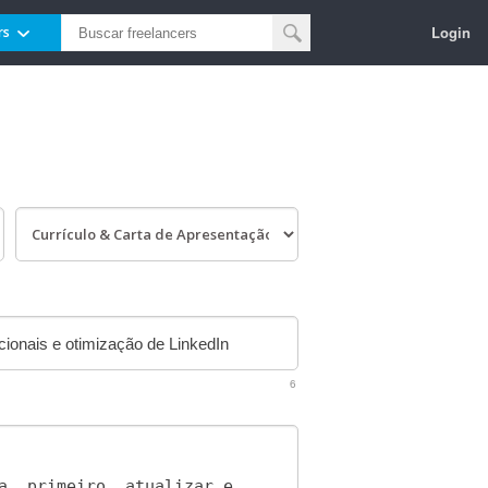
Login
rs
6