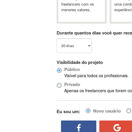
A&P
freelancers com os
uma comb
menores valores.
experiênci
A-GPS
A2Billing
AAUS Scientific Diver
Durante quantos dias você quer rec
Ab Initio
ABAP
Abaqus
ABBYY FineReader
Visibilidade do projeto
ABIS
Público
AbleCommerce
Visível para todos os profissionais.
Ableton
Privado
Ableton Live
Apenas os freelancers que forem co
Ableton Push
Abstract
Novo usuário
Eu sou um:
Abstract Window Toolkit (AWT)
Absynth
AC Drives