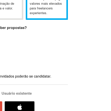
inação de
valores mais elevados
a e valor.
para freelancers
experientes.
eber propostas?
nvidados poderão se candidatar.
Usuário existente