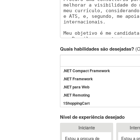
Quais habilidades são desejadas?
(O
.NET Compact Framework
.NET Framework
.NET para Web
.NET Remoting
1ShoppingCart
3DS Max
Nível de experiência desejado
3GSM
Iniciante
Inter
4D Dimension
802.11
Estou a procura de
Estou a p