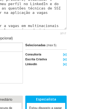
3717
pcional)
Selecionadas
(max 5)
Consultoria
[x]
Escrita Criativa
[x]
Linkedin
[x]
mediário
Especialista
rocura de
Estou disposto a pagar