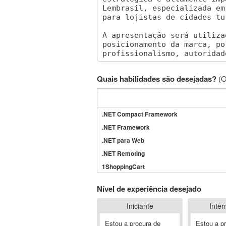
Quais habilidades são desejadas?
(O
.NET Compact Framework
.NET Framework
.NET para Web
.NET Remoting
1ShoppingCart
3DS Max
Nível de experiência desejado
3GSM
Iniciante
Inter
4D Dimension
802.11
Estou a procura de
Estou a p