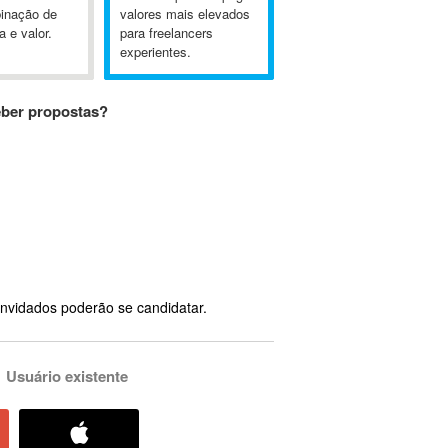
inação de
valores mais elevados
a e valor.
para freelancers
experientes.
eber propostas?
nvidados poderão se candidatar.
Usuário existente