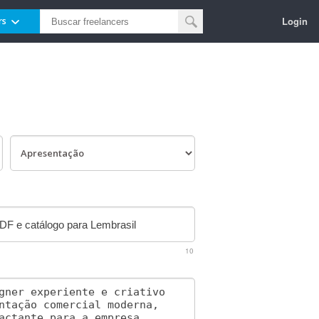
Login
rs
10