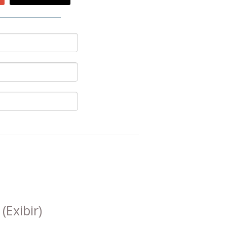
s
(Exibir)