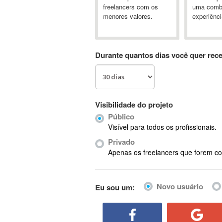
A&P
freelancers com os
uma comb
menores valores.
experiênci
A-GPS
A2Billing
AAUS Scientific Diver
Durante quantos dias você quer rec
Ab Initio
ABAP
Abaqus
ABBYY FineReader
Visibilidade do projeto
ABIS
Público
AbleCommerce
Visível para todos os profissionais.
Ableton
Privado
Ableton Live
Apenas os freelancers que forem co
Ableton Push
Abstract
Novo usuário
Eu sou um:
Abstract Window Toolkit (AWT)
Absynth
AC Drives