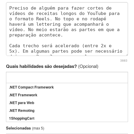
3883
Quais habilidades são desejadas?
(Opcional)
.NET Compact Framework
.NET Framework
.NET para Web
.NET Remoting
1ShoppingCart
3DS Max
Selecionadas
(max 5)
3GSM