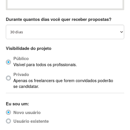
Absynth
AC Drives
Durante quantos dias você quer receber propostas?
AC3
ACARS
AccountMate
ACDSee
Visibilidade do projeto
ACID Pro
Público
ACPI
Visível para todos os profissionais.
Acrobat
Acrobat X
Privado
Apenas os freelancers que forem convidados poderão
Acronis
se candidatar.
ACT
Actian
Eu sou um:
Actimize
ActionScript
Novo usuário
ActionScript 3
Usuário existente
Active Directory