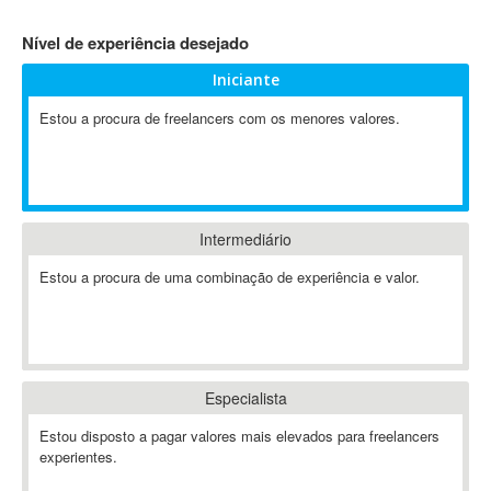
4D Dimension
Nível de experiência desejado
802.11
Iniciante
A&P
A-GPS
Estou a procura de freelancers com os menores valores.
A2Billing
AAUS Scientific Diver
Ab Initio
ABAP
Intermediário
Abaqus
Estou a procura de uma combinação de experiência e valor.
ABBYY FineReader
ABIS
AbleCommerce
Ableton
Especialista
Ableton Live
Ableton Push
Estou disposto a pagar valores mais elevados para freelancers
Abstract
experientes.
Abstract Window Toolkit (AWT)