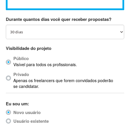
Absynth
AC Drives
Durante quantos dias você quer receber propostas?
AC3
ACARS
AccountMate
ACDSee
Visibilidade do projeto
ACID Pro
Público
ACPI
Visível para todos os profissionais.
Acrobat
Acrobat X
Privado
Apenas os freelancers que forem convidados poderão
Acronis
se candidatar.
ACT
Actian
Eu sou um:
Actimize
ActionScript
Novo usuário
ActionScript 3
Usuário existente
Active Directory