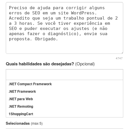
4747
Quais habilidades são desejadas?
(Opcional)
.NET Compact Framework
.NET Framework
.NET para Web
.NET Remoting
1ShoppingCart
3DS Max
Selecionadas
(max 5)
3GSM