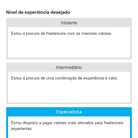
4D Dimension
Nível de experiência desejado
802.11
Iniciante
A&P
A-GPS
Estou a procura de freelancers com os menores valores.
A2Billing
AAUS Scientific Diver
Ab Initio
ABAP
Intermediário
Abaqus
Estou a procura de uma combinação de experiência e valor.
ABBYY FineReader
ABIS
AbleCommerce
Ableton
Especialista
Ableton Live
Ableton Push
Estou disposto a pagar valores mais elevados para freelancers
Abstract
experientes.
Abstract Window Toolkit (AWT)