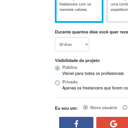
A&P
freelancers com os
uma comb
menores valores.
experiênci
A-GPS
A2Billing
AAUS Scientific Diver
Durante quantos dias você quer rec
Ab Initio
ABAP
Abaqus
ABBYY FineReader
Visibilidade do projeto
ABIS
Público
AbleCommerce
Visível para todos os profissionais.
Ableton
Privado
Ableton Live
Apenas os freelancers que forem co
Ableton Push
Abstract
Novo usuário
Eu sou um:
Abstract Window Toolkit (AWT)
Absynth
AC Drives