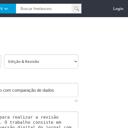
Login
rs
12