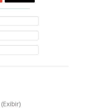
s
(Exibir)