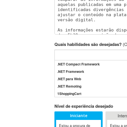
Quais habilidades são desejadas?
(O
.NET Compact Framework
.NET Framework
.NET para Web
.NET Remoting
1ShoppingCart
3DS Max
Nível de experiência desejado
3GSM
Iniciante
Inter
4D Dimension
802.11
Estou a procura de
Estou a p