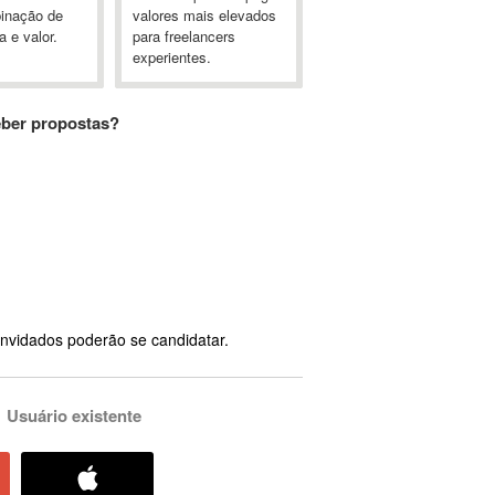
inação de
valores mais elevados
a e valor.
para freelancers
experientes.
eber propostas?
nvidados poderão se candidatar.
Usuário existente