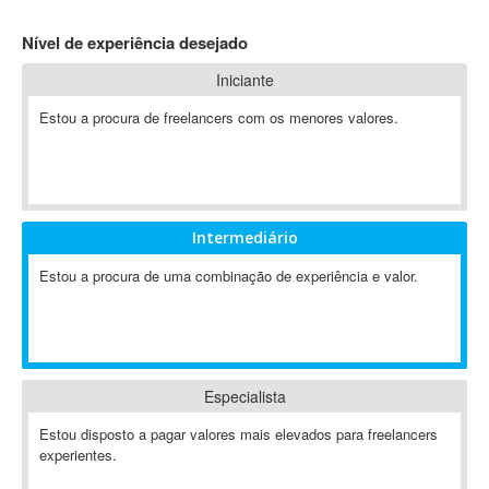
4D Dimension
Nível de experiência desejado
802.11
Iniciante
A&P
A-GPS
Estou a procura de freelancers com os menores valores.
A2Billing
AAUS Scientific Diver
Ab Initio
ABAP
Intermediário
Abaqus
Estou a procura de uma combinação de experiência e valor.
ABBYY FineReader
ABIS
AbleCommerce
Ableton
Especialista
Ableton Live
Ableton Push
Estou disposto a pagar valores mais elevados para freelancers
Abstract
experientes.
Abstract Window Toolkit (AWT)