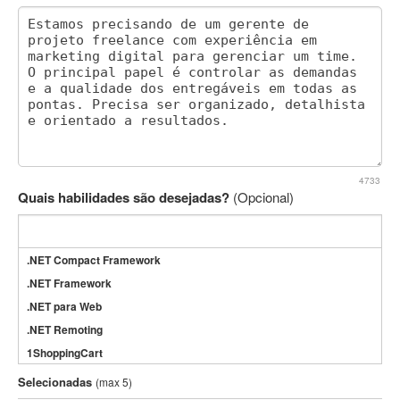
4733
Quais habilidades são desejadas?
(Opcional)
.NET Compact Framework
.NET Framework
.NET para Web
.NET Remoting
1ShoppingCart
3DS Max
Selecionadas
(max 5)
3GSM