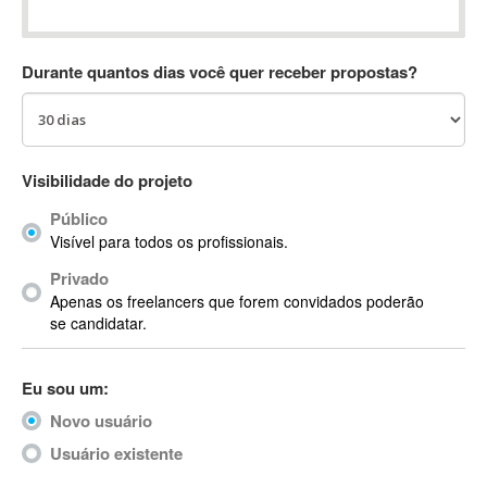
Absynth
AC Drives
Durante quantos dias você quer receber propostas?
AC3
ACARS
AccountMate
ACDSee
Visibilidade do projeto
ACID Pro
Público
ACPI
Visível para todos os profissionais.
Acrobat
Acrobat X
Privado
Apenas os freelancers que forem convidados poderão
Acronis
se candidatar.
ACT
Actian
Eu sou um:
Actimize
ActionScript
Novo usuário
ActionScript 3
Usuário existente
Active Directory