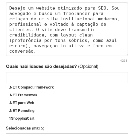
4238
Quais habilidades são desejadas?
(Opcional)
.NET Compact Framework
.NET Framework
.NET para Web
.NET Remoting
1ShoppingCart
3DS Max
Selecionadas
(max 5)
3GSM