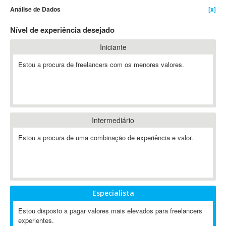
Análise de Dados
[x]
4D Dimension
802.11
Nível de experiência desejado
A&P
Iniciante
A-GPS
Estou a procura de freelancers com os menores valores.
A2Billing
AAUS Scientific Diver
Ab Initio
ABAP
Abaqus
Intermediário
ABBYY FineReader
Estou a procura de uma combinação de experiência e valor.
ABIS
AbleCommerce
Ableton
Ableton Live
Especialista
Ableton Push
Abstract
Estou disposto a pagar valores mais elevados para freelancers
experientes.
Abstract Window Toolkit (AWT)