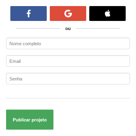
ActiveCollab
ActiveX
ActiveX Data Objects (ADO)
Ada
ou
Adianti Framework
ADK
Administração
Administração Acadêmica
Administração de Artistas e Repertórios
Administração de Banco de Dados
Administração de Redes
Administração PostgreSQL
Administrador de Sistemas
ADO.NET
ADO.NET Entity Framework
Publicar projeto
Adobe After Effects
Adobe AIR