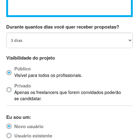
Absynth
AC Drives
AC3
Durante quantos dias você quer receber propostas?
ACARS
AccountMate
ACDSee
ACID Pro
Visibilidade do projeto
ACPI
Público
Acrobat
Visível para todos os profissionais.
Acrobat X
Privado
Acronis
Apenas os freelancers que forem convidados poderão
ACT
se candidatar.
Actian
Actimize
Eu sou um:
ActionScript
Novo usuário
ActionScript 3
Active Directory
Usuário existente