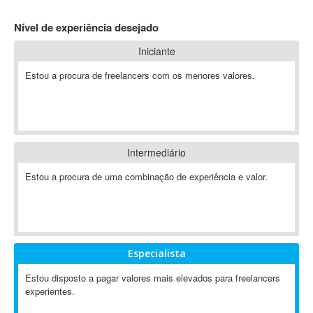
4D Dimension
Nível de experiência desejado
802.11
Iniciante
A&P
A-GPS
Estou a procura de freelancers com os menores valores.
A2Billing
AAUS Scientific Diver
Ab Initio
ABAP
Intermediário
Abaqus
Estou a procura de uma combinação de experiência e valor.
ABBYY FineReader
ABIS
AbleCommerce
Ableton
Especialista
Ableton Live
Ableton Push
Estou disposto a pagar valores mais elevados para freelancers
Abstract
experientes.
Abstract Window Toolkit (AWT)