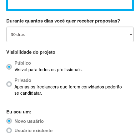
Absynth
AC Drives
Durante quantos dias você quer receber propostas?
AC3
ACARS
AccountMate
ACDSee
Visibilidade do projeto
ACID Pro
Público
ACPI
Visível para todos os profissionais.
Acrobat
Acrobat X
Privado
Apenas os freelancers que forem convidados poderão
Acronis
se candidatar.
ACT
Actian
Eu sou um:
Actimize
ActionScript
Novo usuário
ActionScript 3
Usuário existente
Active Directory