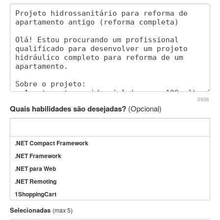
3936
Quais habilidades são desejadas?
(Opcional)
.NET Compact Framework
.NET Framework
.NET para Web
.NET Remoting
1ShoppingCart
3DS Max
Selecionadas
(max 5)
3GSM